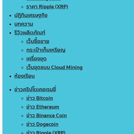
ราคา Ripple (XRP)
ปฏิทินเศรษฐกิจ
บทความ
รีวิวผลิตภัณฑ์
เว็บซื้อขาย
กระเป๋าเก็บเหรียญ
เครื่องขุด
เว็บขุดแบบ Cloud Mining
ห้องเรียน
ข่าวคริปโตเคอเรนซี่
ข่าว Bitcoin
ข่าว Ethereum
ข่าว Binance Coin
ข่าว Dogecoin
ข่าว Ripple (XRP)