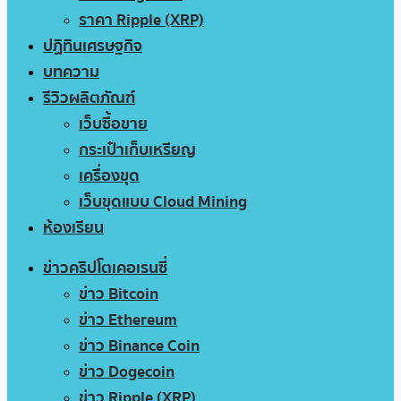
ราคา Ripple (XRP)
ปฏิทินเศรษฐกิจ
บทความ
รีวิวผลิตภัณฑ์
เว็บซื้อขาย
กระเป๋าเก็บเหรียญ
เครื่องขุด
เว็บขุดแบบ Cloud Mining
ห้องเรียน
ข่าวคริปโตเคอเรนซี่
ข่าว Bitcoin
ข่าว Ethereum
ข่าว Binance Coin
ข่าว Dogecoin
ข่าว Ripple (XRP)