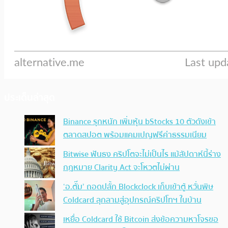
ประเด็นล่าสุด
Binance รุกหนัก เพิ่มหุ้น bStocks 10 ตัวดังเข้า
ตลาดสปอต พร้อมแคมเปญฟรีค่าธรรมเนียม
Bitwise ฟันธง คริปโตจะไม่เป็นไร แม้สัปดาห์นี้ร่าง
กฎหมาย Clarity Act จะโหวตไม่ผ่าน
‘อ.ตั๊ม’ ถอดปลั้ก Blockclock เก็บเข้าตู้ หวั่นพิษ
Coldcard ลุกลามสู่อุปกรณ์คริปโทฯ ในบ้าน
เหยื่อ Coldcard ใช้ Bitcoin ส่งข้อความหาโจรขอ