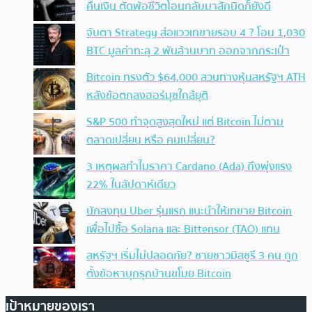
คืนเงิน ตัดพ้อชีวิตโอนกลับมาสักนิดก็ยังดี
จับตา Strategy ส่อแววเทขายรอบ 4 ? โอน 1,030
BTC มูลค่าทะลุ 2 พันล้านบาท ออกจากกระเป๋า
Bitcoin ทรงตัว $64,000 สวนทางหุ้นสหรัฐฯ ATH
หลังข้อตกลงฮอร์มุซใกล้ยุติ
S&P 500 ทำจุดสูงสุดใหม่ แต่ Bitcoin ไม่ตาม
ตลาดเปลี่ยน หรือ คนเปลี่ยน?
3 เหตุผลทำไมราคา Cardano (Ada) ถึงพุ่งแรง
22% ในสัปดาห์เดียว
นักลงทุน Uber รุ่นแรก แนะนำให้เทขาย Bitcoin
เพื่อไปซื้อ Solana และ Bittensor (TAO) แทน
สหรัฐฯ เริ่มไม่ปลอดภัย? ชายชาวมิสซูรี 3 คน ถูก
ตั้งข้อหาบุกรุกบ้านขโมย Bitcoin
เป้าหมายของเรา