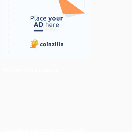
ติดตามเราบน Facebook
สภาวะตลาด (ความกลัว vs ความโลภ)