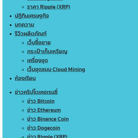
ราคา Ripple (XRP)
ปฏิทินเศรษฐกิจ
บทความ
รีวิวผลิตภัณฑ์
เว็บซื้อขาย
กระเป๋าเก็บเหรียญ
เครื่องขุด
เว็บขุดแบบ Cloud Mining
ห้องเรียน
ข่าวคริปโตเคอเรนซี่
ข่าว Bitcoin
ข่าว Ethereum
ข่าว Binance Coin
ข่าว Dogecoin
ข่าว Ripple (XRP)