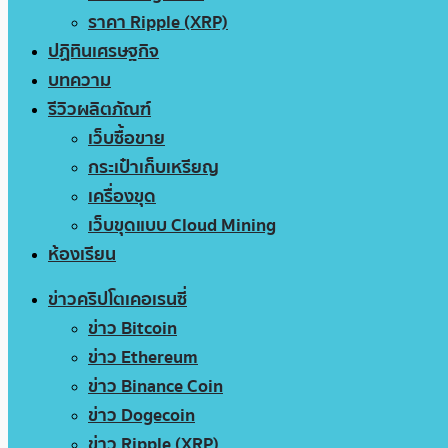
ราคา Ripple (XRP)
ปฏิทินเศรษฐกิจ
บทความ
รีวิวผลิตภัณฑ์
เว็บซื้อขาย
กระเป๋าเก็บเหรียญ
เครื่องขุด
เว็บขุดแบบ Cloud Mining
ห้องเรียน
ข่าวคริปโตเคอเรนซี่
ข่าว Bitcoin
ข่าว Ethereum
ข่าว Binance Coin
ข่าว Dogecoin
ข่าว Ripple (XRP)