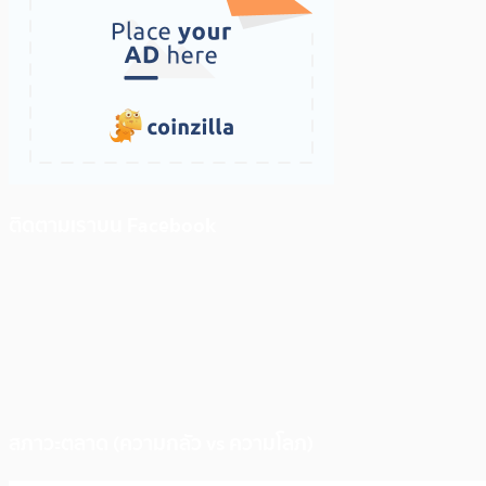
ติดตามเราบน Facebook
สภาวะตลาด (ความกลัว vs ความโลภ)