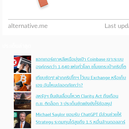
ประเด็นล่าสุด
แฮกเกอร์เกาหลีเหนือมุ่งเป้า Coinbase เจาะระบบ
องค์กรกว่า 1,640 แห่งทั่วโลก ขโมยกระเป๋าคริปโต
เทียบชัดๆ! ฝากคริปโทฯ ไว้บน Exchange หรือเก็บ
เอง อันไหนปลอดภัยกว่า?
สหรัฐฯ ยืนยันเลื่อนโหวต Clarity Act ถึงเดือน
ก.ย. ติดล็อก 3 ประเด็นขัดแย้งยังไร้ข้อสรุป
Michael Saylor ยอมรับ ChatGPT มีส่วนช่วยให้
Strategy ระดมทุนได้สูงถึง 1.5 หมื่นล้านดอลลาร์