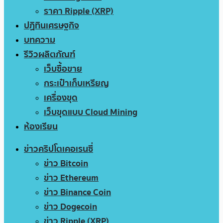
ราคา Ripple (XRP)
ปฏิทินเศรษฐกิจ
บทความ
รีวิวผลิตภัณฑ์
เว็บซื้อขาย
กระเป๋าเก็บเหรียญ
เครื่องขุด
เว็บขุดแบบ Cloud Mining
ห้องเรียน
ข่าวคริปโตเคอเรนซี่
ข่าว Bitcoin
ข่าว Ethereum
ข่าว Binance Coin
ข่าว Dogecoin
ข่าว Ripple (XRP)