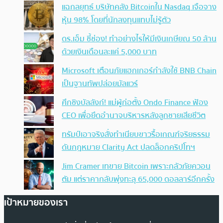
แฉกลยุทธ์ บริษัทคลัง Bitcoinใน Nasdaq เจือจาง
หุ้น 98% โดยที่นักลงทุนแทบไม่รู้ตัว
ดร.เอ็ม ชี้ช่อง! ทำอย่างไรให้มีเงินเกษียณ 50 ล้าน
ด้วยเงินเดือนละแค่ 5,000 บาท
Microsoft เตือนภัยแฮกเกอร์กำลังใช้ BNB Chain
เป็นฐานทัพปล่อยมัลแวร์
ศึกชิงบัลลังก์! แม่ผู้ก่อตั้ง Ondo Finance ฟ้อง
CEO เพื่อยึดอำนาจบริหารหลังลูกชายเสียชีวิต
ทรัมป์เอาจริง สั่งทำเนียบขาวรื้อเกณฑ์จริยธรรม
ดันกฎหมาย Clarity Act ปลดล็อกคริปโทฯ
Jim Cramer เทขาย Bitcoin เพราะกลัวภัยควอน
ตัม แต่ราคากลับพุ่งทะลุ 65,000 ดอลลาร์อีกครั้ง
เป้าหมายของเรา