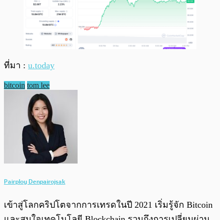
ที่มา :
u.today
bitcoin
tom lee
Pairploy Denpairojsak
เข้าสู่โลกคริปโตจากการเทรดในปี 2021 เริ่มรู้จัก Bitcoin
และสนใจเทคโนโลยี Blockchain รวมถึงการเปลี่ยนผ่าน