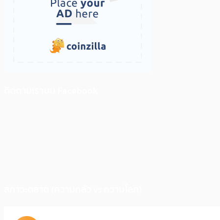
ติดตามเราบน Facebook
สภาวะตลาด (ความกลัว vs ความโลภ)