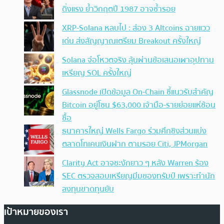
ดิ่งแรง ย้ำวิกฤตปี 1987 อาจซ้ำรอย
XRP-Solana หลบไป : ส่อง 3 Altcoins ฉายแวว
เด่น ส่งสัญญาณเตรียม Breakout ครั้งใหญ่
Solana จ่อโหวตจริง ลุ้นผ่านข้อเสนอเผาอุปทาน
เหรียญ SOL ครั้งใหญ่
Glassnode เปิดข้อมูล On-Chain ชี้แนวรับสำคัญ
Bitcoin อยู่โซน $63,000 เจ้ามือ-รายย่อยแห่ช้อน
ซื้อ
ธนาคารใหญ่ Wells Fargo ร่วมศึกชิงส่วนแบ่ง
ตลาดโทเคนเงินฝาก ตามรอย Citi, JPMorgan
Clarity Act อาจชะงักยาว ๆ หลัง Warren ร้อง
SEC ตรวจสอบเหรียญมีมของทรัมป์ เพราะทำนัก
ลงทุนขาดทุนยับ
เป้าหมายของเรา