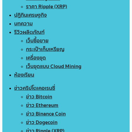
ราคา Ripple (XRP)
ปฏิทินเศรษฐกิจ
บทความ
รีวิวผลิตภัณฑ์
เว็บซื้อขาย
กระเป๋าเก็บเหรียญ
เครื่องขุด
เว็บขุดแบบ Cloud Mining
ห้องเรียน
ข่าวคริปโตเคอเรนซี่
ข่าว Bitcoin
ข่าว Ethereum
ข่าว Binance Coin
ข่าว Dogecoin
ข่าว Ripple (XRP)