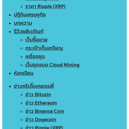
ราคา Ripple (XRP)
ปฏิทินเศรษฐกิจ
บทความ
รีวิวผลิตภัณฑ์
เว็บซื้อขาย
กระเป๋าเก็บเหรียญ
เครื่องขุด
เว็บขุดแบบ Cloud Mining
ห้องเรียน
ข่าวคริปโตเคอเรนซี่
ข่าว Bitcoin
ข่าว Ethereum
ข่าว Binance Coin
ข่าว Dogecoin
ข่าว Ripple (XRP)