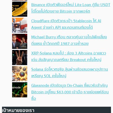
Binance เปิดตัวฟีเจอร์ใหม่ Lite Loan กู้ยืม USDT
ได้โดยไม่ต้องขาย Bitcoin จากพอร์ต
Cloudflare เปิดตัวกระเป๋า Stablecoin ให้ AI
Agent จ่ายค่า API และคอนเทนต์เองได้
Michael Burry เตือน ตลาดหุ้นอาจใกล้พีคเสี่ยง
ดิ่งแรง ย้ำวิกฤตปี 1987 อาจซ้ำรอย
XRP-Solana หลบไป : ส่อง 3 Altcoins ฉายแวว
เด่น ส่งสัญญาณเตรียม Breakout ครั้งใหญ่
Solana จ่อโหวตจริง ลุ้นผ่านข้อเสนอเผาอุปทาน
เหรียญ SOL ครั้งใหญ่
Glassnode เปิดข้อมูล On-Chain ชี้แนวรับสำคัญ
Bitcoin อยู่โซน $63,000 เจ้ามือ-รายย่อยแห่ช้อน
ซื้อ
เป้าหมายของเรา