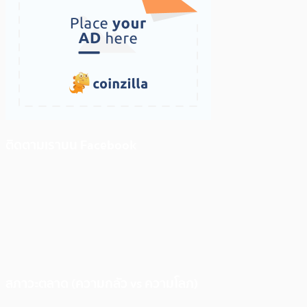
ติดตามเราบน Facebook
สภาวะตลาด (ความกลัว vs ความโลภ)