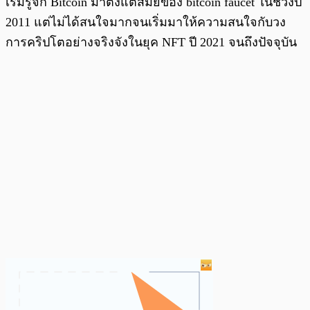
เริ่มรู้จัก Bitcoin มาตั้งแต่สมัยของ bitcoin faucet ในช่วงปี
2011 แต่ไม่ได้สนใจมากจนเริ่มมาให้ความสนใจกับวง
การคริปโตอย่างจริงจังในยุค NFT ปี 2021 จนถึงปัจจุบัน