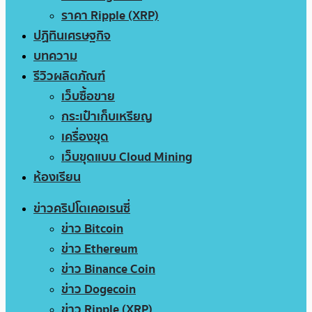
ราคา Ripple (XRP)
ปฏิทินเศรษฐกิจ
บทความ
รีวิวผลิตภัณฑ์
เว็บซื้อขาย
กระเป๋าเก็บเหรียญ
เครื่องขุด
เว็บขุดแบบ Cloud Mining
ห้องเรียน
ข่าวคริปโตเคอเรนซี่
ข่าว Bitcoin
ข่าว Ethereum
ข่าว Binance Coin
ข่าว Dogecoin
ข่าว Ripple (XRP)