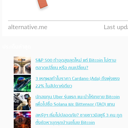
ประเด็นล่าสุด
S&P 500 ทำจุดสูงสุดใหม่ แต่ Bitcoin ไม่ตาม
ตลาดเปลี่ยน หรือ คนเปลี่ยน?
3 เหตุผลทำไมราคา Cardano (Ada) ถึงพุ่งแรง
22% ในสัปดาห์เดียว
นักลงทุน Uber รุ่นแรก แนะนำให้เทขาย Bitcoin
เพื่อไปซื้อ Solana และ Bittensor (TAO) แทน
สหรัฐฯ เริ่มไม่ปลอดภัย? ชายชาวมิสซูรี 3 คน ถูก
ตั้งข้อหาบุกรุกบ้านขโมย Bitcoin