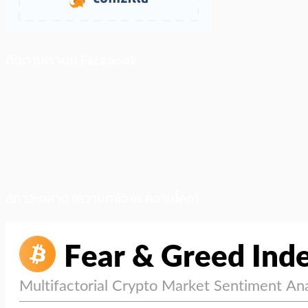
ติดตามเราบน Facebook
สภาวะตลาด (ความกลัว vs ความโลภ)