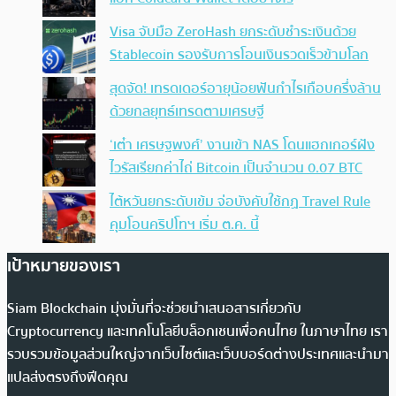
Visa จับมือ ZeroHash ยกระดับชำระเงินด้วย
Stablecoin รองรับการโอนเงินรวดเร็วข้ามโลก
สุดจัด! เทรดเดอร์อายุน้อยฟันกำไรเกือบครึ่งล้าน
ด้วยกลยุทธ์เทรดตามเศรษฐี
‘เต๋า เศรษฐพงศ์’ งานเข้า NAS โดนแฮกเกอร์ฝัง
ไวรัสเรียกค่าไถ่ Bitcoin เป็นจำนวน 0.07 BTC
ไต้หวันยกระดับเข้ม จ่อบังคับใช้กฏ Travel Rule
คุมโอนคริปโทฯ เริ่ม ต.ค. นี้
เป้าหมายของเรา
Siam Blockchain มุ่งมั่นที่จะช่วยนำเสนอสารเกี่ยวกับ
Cryptocurrency และเทคโนโลยีบล็อกเชนเพื่อคนไทย ในภาษาไทย เรา
รวบรวมข้อมูลส่วนใหญ่จากเว็บไซต์และเว็บบอร์ดต่างประเทศและนำมา
แปลส่งตรงถึงฟีดคุณ