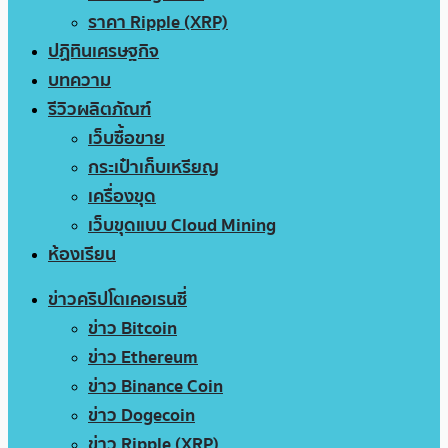
ราคา Ripple (XRP)
ปฏิทินเศรษฐกิจ
บทความ
รีวิวผลิตภัณฑ์
เว็บซื้อขาย
กระเป๋าเก็บเหรียญ
เครื่องขุด
เว็บขุดแบบ Cloud Mining
ห้องเรียน
ข่าวคริปโตเคอเรนซี่
ข่าว Bitcoin
ข่าว Ethereum
ข่าว Binance Coin
ข่าว Dogecoin
ข่าว Ripple (XRP)