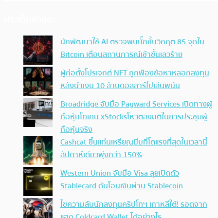
ประเด็นล่าสุด
นักพัฒนาใช้ AI ตรวจพบบั๊กขั้นวิกฤต 85 จุดใน
Bitcoin เตือนสถานการณ์เข้าขั้นเลวร้าย
ผู้ก่อตั้งโปรเจกต์ NFT ถูกฟ้องข้อหาหลอกลงทุน
หลังนำเงิน 10 ล้านดอลลาร์ไปเล่นพนัน
Broadridge จับมือ Payward Services เปิดทางผู้
ถือหุ้นโทเคน xStocksโหวตลงมติในการประชุมผู้
ถือหุ้นจริง
Cashcat ขึ้นแท่นเหรียญมีมที่โตแรงที่สุดในเวลานี้
สัปดาห์เดียวพุ่งกว่า 150%
Western Union จับมือ Visa ลุยเปิดตัว
Stablecard ดันโอนเงินผ่าน Stablecoin
ไขความลับนักลงทุนคริปโทฯ เกาหลีใต้! รอดจาก
แฮก Coldcard Wallet ได้อย่างไร