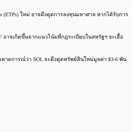
0:00
/
0:00
ts (ETPs) ใหม่ อาจดึงดูดการลงทุนมหาศาล หากได้รับการ
F อาจเกิดขึ้นจากแนวโน้มที่กฎระเบียบในสหรัฐฯ จะเอื้อ
ดการณ์ว่า SOL จะดึงดูดทรัพย์สินใหม่มูลค่า $3-6 พัน