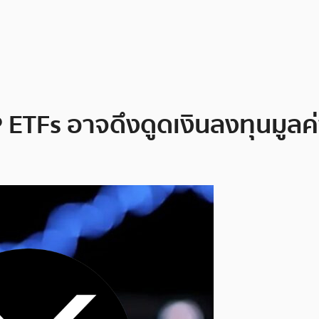
P ETFs อาจดึงดูดเงินลงทุนมูล