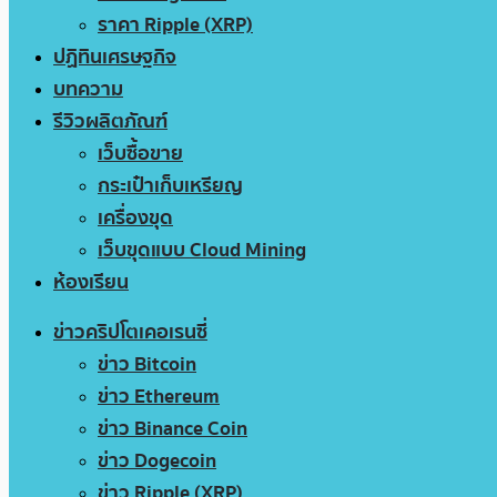
ราคา Ripple (XRP)
ปฏิทินเศรษฐกิจ
บทความ
รีวิวผลิตภัณฑ์
เว็บซื้อขาย
กระเป๋าเก็บเหรียญ
เครื่องขุด
เว็บขุดแบบ Cloud Mining
ห้องเรียน
ข่าวคริปโตเคอเรนซี่
ข่าว Bitcoin
ข่าว Ethereum
ข่าว Binance Coin
ข่าว Dogecoin
ข่าว Ripple (XRP)