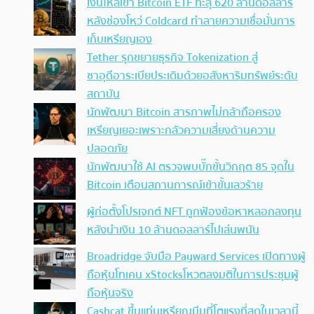
เงินไหลเข้า Bitcoin ETF ทะลุ 620 ล้านดอลลาร์
หลังช่องโหว่ Coldcard ทำลายความเชื่อมั่นการ
เก็บเหรียญเอง
Tether รุกขยายธุรกิจ Tokenization สู่
ซาอุดีอาระเบียประเดิมด้วยอสังหาริมทรัพย์ระดับ
สถาบัน
นักพัฒนา Bitcoin สารภาพไม่กล้าถือครอง
เหรียญเยอะเพราะกลัวความเสี่ยงด้านความ
ปลอดภัย
นักพัฒนาใช้ AI ตรวจพบบั๊กขั้นวิกฤต 85 จุดใน
Bitcoin เตือนสถานการณ์เข้าขั้นเลวร้าย
ผู้ก่อตั้งโปรเจกต์ NFT ถูกฟ้องข้อหาหลอกลงทุน
หลังนำเงิน 10 ล้านดอลลาร์ไปเล่นพนัน
Broadridge จับมือ Payward Services เปิดทางผู้
ถือหุ้นโทเคน xStocksโหวตลงมติในการประชุมผู้
ถือหุ้นจริง
Cashcat ขึ้นแท่นเหรียญมีมที่โตแรงที่สุดในเวลานี้