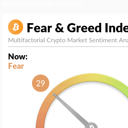
สภาวะตลาด (ความกลัว vs ความโลภ)