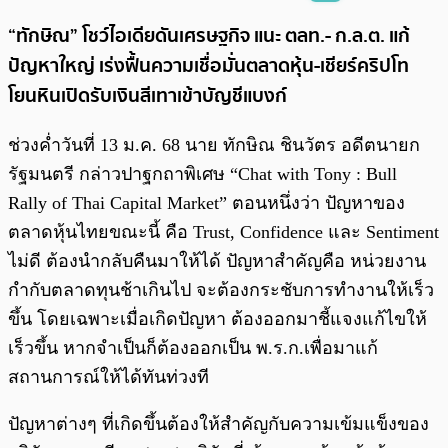
พร้อมเล่น
0:00
/
0:00
“ทักษิณ” โชว์ไอเดียดันเศรษฐกิจ แนะ ตลท.- ก.ล.ต. แก้
ปัญหาใหญ่ เร่งฟื้นความเชื่อมั่นตลาดหุ้น-เชียร์คริปโท
โยนหินเปิดรับเงินสีเทาเข้าบัญชีแบงก์
ช่วงค่ำวันที่ 13 ม.ค. 68 นาย ทักษิณ ชินวัตร อดีตนายก
รัฐมนตรี กล่าวปาฐกถาพิเศษ “Chat with Tony : Bull
Rally of Thai Capital Market” ตอนหนึ่งว่า ปัญหาของ
ตลาดหุ้นไทยขณะนี้ คือ Trust, Confidence และ Sentiment
ไม่ดี ต้องนำกลับคืนมาให้ได้ ปัญหาสำคัญคือ หน่วยงาน
กำกับตลาดทุนช้าเกินไป จะต้องกระชับการทำงานให้เร็ว
ขึ้น โดยเฉพาะเมื่อเกิดปัญหา ต้องออกมาชี้แจงแก้ไขให้
เร็วขึ้น หากจำเป็นก็ต้องออกเป็น พ.ร.ก.เพื่อมาแก้
สถานการณ์ให้ได้ทันท่วงที
ปัญหาต่างๆ ที่เกิดขึ้นต้องให้สำคัญกับความเข้มแข็งของ