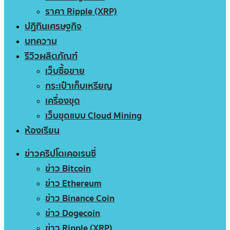
ราคา Ripple (XRP)
ปฏิทินเศรษฐกิจ
บทความ
รีวิวผลิตภัณฑ์
เว็บซื้อขาย
กระเป๋าเก็บเหรียญ
เครื่องขุด
เว็บขุดแบบ Cloud Mining
ห้องเรียน
ข่าวคริปโตเคอเรนซี่
ข่าว Bitcoin
ข่าว Ethereum
ข่าว Binance Coin
ข่าว Dogecoin
ข่าว Ripple (XRP)