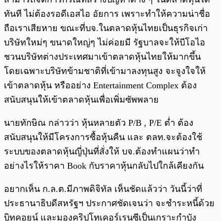
ทันที ไม่ต้องรอดีเอสไอ อัยการ เพราะทำให้ความน่าชื่อ
ถือเราเสียหาย ขณะที่บจ.ในตลาดหุ้นไทยเป็นธุรกิจเก่า
บริษัทใหม่ๆ ขนาดใหญ่ๆ ไม่ค่อยมี รัฐบาลจะให้บีโอไอ
ชวนบริษัทต่างประเทศมาเข้าตลาดหุ้นไทยให้มากขึ้น
โดยเฉพาะบริษัทข้ามชาติที่เข้ามาลงทุนสูง จะจูงใจให้
เข้าตลาดหุ้น หรืออย่าง Entertainment Complex ต้อง
สนับสนุนให้เข้าตลาดหุ้นเพื่อเพิ่มซัพพลาย
นายทักษิณ กล่าวว่า หุ้นหลายตัว P/B , P/E ต่ำ ต้อง
สนับสนุนให้มีโครงการซื้อหุ้นคืน และ ตลท.จะต้องใช้
ระบบของตลาดหุ้นญี่ปุ่นที่สั่งให้ บจ.ต้องทำแผนว่าทำ
อย่างไรให้ราคา Book กับราคาหุ้นกลับไปใกล้เคียงกัน
อยากเห็น ก.ล.ต.มีภาพดิจิทัล เห็นชัดแล้วว่า วันนี้ว่าที่
ประธานาธิบดีสหรัฐฯ ประกาศชัดเจนว่า จะชำระหนี้ด้วย
บิทคอยน์ และมองคริปโทเคอร์เรนซีเป็นเกราะกำบัง