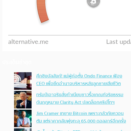
ประเด็นล่าสุด
ศึกชิงบัลลังก์! แม่ผู้ก่อตั้ง Ondo Finance ฟ้อง
CEO เพื่อยึดอำนาจบริหารหลังลูกชายเสียชีวิต
ทรัมป์เอาจริง สั่งทำเนียบขาวรื้อเกณฑ์จริยธรรม
ดันกฎหมาย Clarity Act ปลดล็อกคริปโทฯ
Jim Cramer เทขาย Bitcoin เพราะกลัวภัยควอน
ตัม แต่ราคากลับพุ่งทะลุ 65,000 ดอลลาร์อีกครั้ง