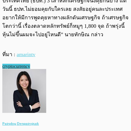
ประเทศไทย (ธปท.) 3 เสาหลักเศรษฐกิจนั่งคุยกันบ้าง แต่
วันนี้ ธปท.ไม่ยอมคุยกับใครเลย สงสัยอยู่คนละประเทศ
อยากให้มีการพูดคุยหาทางผลักดันเศรษฐกิจ ถ้าเศรษฐกิจ
โตกว่านี้ เรื่องตลาดหลักทรัพย์ก็หมูๆ 1,800 จุด ถ้าพรุ่งนี้
หุ้นไม่ขึ้นผมจะไปอยู่ไหนดี” นายทักษิณ กล่าว
ที่มา :
amarintv
cryptocurrency
Pairploy Denpairojsak