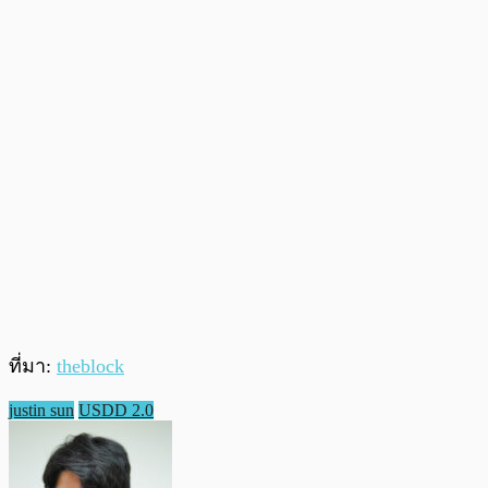
ที่มา:
theblock
justin sun
USDD 2.0