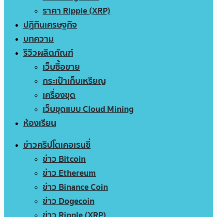
ราคา Ripple (XRP)
ปฏิทินเศรษฐกิจ
บทความ
รีวิวผลิตภัณฑ์
เว็บซื้อขาย
กระเป๋าเก็บเหรียญ
เครื่องขุด
เว็บขุดแบบ Cloud Mining
ห้องเรียน
ข่าวคริปโตเคอเรนซี่
ข่าว Bitcoin
ข่าว Ethereum
ข่าว Binance Coin
ข่าว Dogecoin
ข่าว Ripple (XRP)