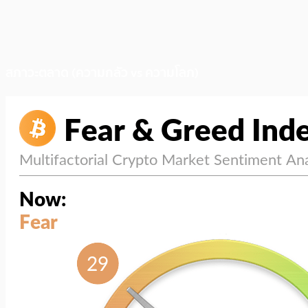
สภาวะตลาด (ความกลัว vs ความโลภ)