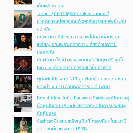
เก็บเหรียญเอง
Tether รุกขยายธุรกิจ Tokenization สู่
ซาอุดีอาระเบียประเดิมด้วยอสังหาริมทรัพย์ระดับ
สถาบัน
นักพัฒนา Bitcoin สารภาพไม่กล้าถือครอง
เหรียญเยอะเพราะกลัวความเสี่ยงด้านความ
ปลอดภัย
นักพัฒนาใช้ AI ตรวจพบบั๊กขั้นวิกฤต 85 จุดใน
Bitcoin เตือนสถานการณ์เข้าขั้นเลวร้าย
ผู้ก่อตั้งโปรเจกต์ NFT ถูกฟ้องข้อหาหลอกลงทุน
หลังนำเงิน 10 ล้านดอลลาร์ไปเล่นพนัน
Broadridge จับมือ Payward Services เปิดทางผู้
ถือหุ้นโทเคน xStocksโหวตลงมติในการประชุมผู้
ถือหุ้นจริง
Cashcat ขึ้นแท่นเหรียญมีมที่โตแรงที่สุดในเวลานี้
สัปดาห์เดียวพุ่งกว่า 150%