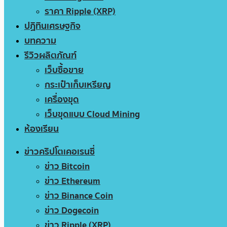
ราคา Ripple (XRP)
ปฏิทินเศรษฐกิจ
บทความ
รีวิวผลิตภัณฑ์
เว็บซื้อขาย
กระเป๋าเก็บเหรียญ
เครื่องขุด
เว็บขุดแบบ Cloud Mining
ห้องเรียน
ข่าวคริปโตเคอเรนซี่
ข่าว Bitcoin
ข่าว Ethereum
ข่าว Binance Coin
ข่าว Dogecoin
ข่าว Ripple (XRP)