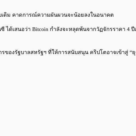
บบเดิม คาดการณ์ความผันผวนจะน้อยลงในอนาคต
ซี ได้เสนอว่า Bitcoin กำลังจะหลุดพ้นจากวัฏจักรราคา 4 ปี
รของรัฐบาลสหรัฐฯ ที่ให้การสนับสนุน คริปโตอาจเข้าสู่ “ยุค