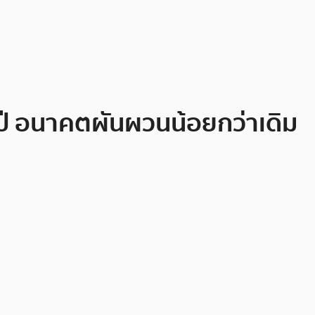
4 ปี อนาคตผันผวนน้อยกว่าเดิม