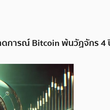
รูคาดการณ์ Bitcoin พ้นวัฏจักร 