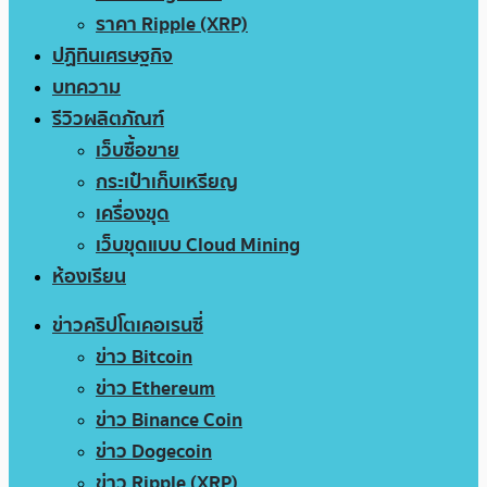
ราคา Ripple (XRP)
ปฏิทินเศรษฐกิจ
บทความ
รีวิวผลิตภัณฑ์
เว็บซื้อขาย
กระเป๋าเก็บเหรียญ
เครื่องขุด
เว็บขุดแบบ Cloud Mining
ห้องเรียน
ข่าวคริปโตเคอเรนซี่
ข่าว Bitcoin
ข่าว Ethereum
ข่าว Binance Coin
ข่าว Dogecoin
ข่าว Ripple (XRP)