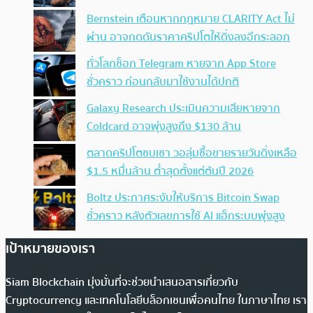
Bernstein เตือนหากกฎหมาย CLARITY Act ไม่
ผ่าน อาจกดดันราคาคริปโตให้ดิ่งลงอีกระลอก
ทั่วโลกช็อก Telegram หายจาก App Store
ชั่วคราว ก่อนกลับมาใช้งานได้ปกติ
Galaxy Research ประเมินความเสียหายจาก
Coldcard อาจพุ่งสูงถึง $130 ล้าน
ตลาดคริปโตซบเซา วอลุ่มซื้อขายรายวันดิ่งเหลือ
$1.5 หมื่นล้าน ต่ำสุดตั้งแต่ต้นปี 2026
Boltz ประกาศระงับให้บริการ Bitcoin Swap
ชั่วคราว หลังตัวเลขการใช้ AI แฮ็กระบบพุ่งสูง
เป้าหมายของเรา
Siam Blockchain มุ่งมั่นที่จะช่วยนำเสนอสารเกี่ยวกับ
Cryptocurrency และเทคโนโลยีบล็อกเชนเพื่อคนไทย ในภาษาไทย เรา