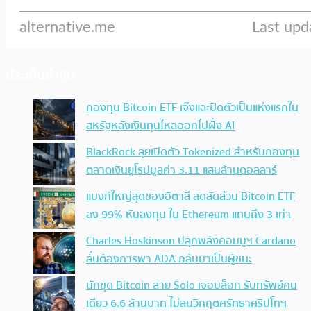
ประเด็นล่าสุด
กองทุน Bitcoin ETF เจ๊งและปิดตัวเป็นแห่งแรกใน
สหรัฐหลังเงินทุนไหลออกไปฝั่ง AI
BlackRock ลุยเปิดตัว Tokenized สำหรับกองทุน
ตลาดเงินยุโรปมูลค่า 3.11 แสนล้านดอลลาร์
แบงก์ใหญ่สุดของอิตาลี ลดสัดส่วน Bitcoin ETF
ลง 99% หันลงทุน ใน Ethereum แทนถึง 3 เท่า
Charles Hoskinson ปลุกพลังคอมมูฯ Cardano
ลั่นต้องการพา ADA กลับมาเป็นผู้ชนะ
นักขุด Bitcoin สาย Solo เจอบล็อก รับทรัพย์คน
เดียว 6.6 ล้านบาท ไม่สนวิกฤตศรัทธาคริปโทฯ