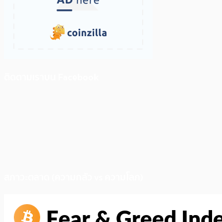
ติดตามเราบน Facebook
สภาวะตลาด (ความกลัว vs ความโลภ)