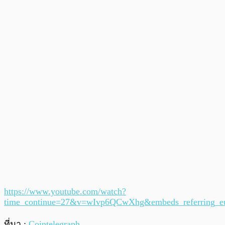
https://www.youtube.com/watch?
time_continue=27&v=wIvp6QCwXhg&embeds_referring_e
ที่มา :
Cointelegraph