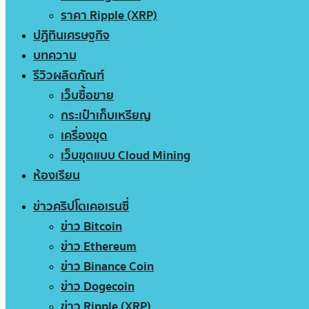
ราคา Ripple (XRP)
ปฏิทินเศรษฐกิจ
บทความ
รีวิวผลิตภัณฑ์
เว็บซื้อขาย
กระเป๋าเก็บเหรียญ
เครื่องขุด
เว็บขุดแบบ Cloud Mining
ห้องเรียน
ข่าวคริปโตเคอเรนซี่
ข่าว Bitcoin
ข่าว Ethereum
ข่าว Binance Coin
ข่าว Dogecoin
ข่าว Ripple (XRP)