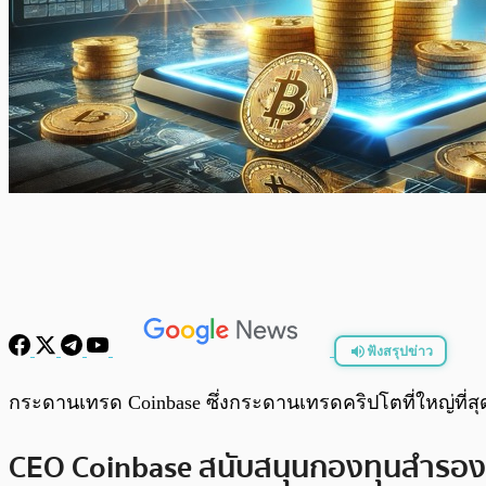
ฟังสรุปข่าว
พร้อมเล่น
กระดานเทรด Coinbase ซึ่งกระดานเทรดคริปโตที่ใหญ่ที่ส
CEO Coinbase สนับสนุนกองทุนสำรอง 