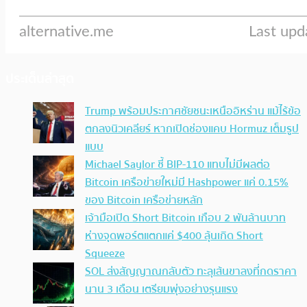
ประเด็นล่าสุด
Trump พร้อมประกาศชัยชนะเหนืออิหร่าน แม้ไร้ข้อ
ตกลงนิวเคลียร์ หากเปิดช่องแคบ Hormuz เต็มรูป
แบบ
Michael Saylor ชี้ BIP-110 แทบไม่มีผลต่อ
Bitcoin เครือข่ายใหม่มี Hashpower แค่ 0.15%
ของ Bitcoin เครือข่ายหลัก
เจ้ามือเปิด Short Bitcoin เกือบ 2 พันล้านบาท
ห่างจุดพอร์ตแตกแค่ $400 ลุ้นเกิด Short
Squeeze
SOL ส่งสัญญาณกลับตัว ทะลุเส้นขาลงที่กดราคา
นาน 3 เดือน เตรียมพุ่งอย่างรุนแรง