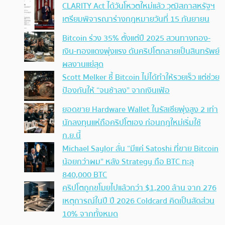
CLARITY Act ได้วันโหวตใหม่แล้ว วุฒิสภาสหรัฐฯ
เตรียมพิจารณาร่างกฎหมายวันที่ 15 กันยายน
Bitcoin ร่วง 35% ตั้งแต่ปี 2025 สวนทางทอง-
เงิน-ทองแดงพุ่งแรง ดันคริปโตกลายเป็นสินทรัพย์
ผลงานแย่สุด
Scott Melker ชี้ Bitcoin ไม่ได้ทำให้รวยเร็ว แต่ช่วย
ป้องกันให้ “จนช้าลง” จากเงินเฟ้อ
ยอดขาย Hardware Wallet ในรัสเซียพุ่งสูง 2 เท่า
นักลงทุนแห่ถือคริปโตเอง ก่อนกฎใหม่เริ่มใช้
ก.ย.นี้
Michael Saylor ลั่น “มีแค่ Satoshi ที่ขาย Bitcoin
น้อยกว่าผม” หลัง Strategy ถือ BTC ทะลุ
840,000 BTC
คริปโตถูกขโมยไปแล้วกว่า $1,200 ล้าน จาก 276
เหตุการณ์ในปี ปี 2026 Coldcard คิดเป็นสัดส่วน
10% จากทั้งหมด