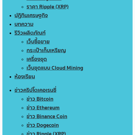
ราคา Ripple (XRP)
ปฏิทินเศรษฐกิจ
บทความ
รีวิวผลิตภัณฑ์
เว็บซื้อขาย
กระเป๋าเก็บเหรียญ
เครื่องขุด
เว็บขุดแบบ Cloud Mining
ห้องเรียน
ข่าวคริปโตเคอเรนซี่
ข่าว Bitcoin
ข่าว Ethereum
ข่าว Binance Coin
ข่าว Dogecoin
ข่าว Ripple (XRP)