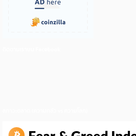
ติดตามเราบน Facebook
สภาวะตลาด (ความกลัว vs ความโลภ)