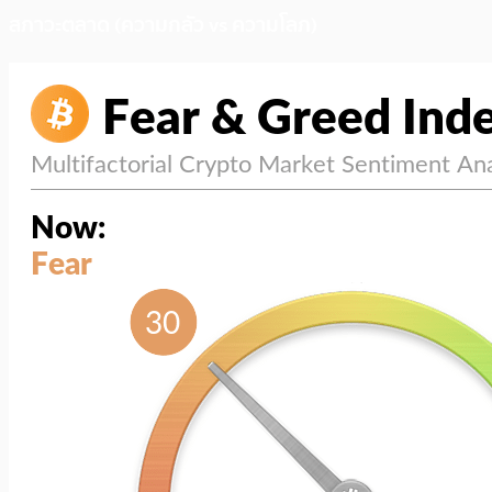
สภาวะตลาด (ความกลัว vs ความโลภ)