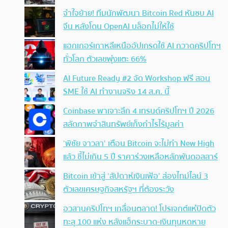
จำใจย้าย! ทีมนักพัฒนา Bitcoin Red หันซบ AI
จีน หลังโดน OpenAI บล็อกไม่ให้ใช้
แฮกเกอร์เกาหลีเหนืออัปเกรดใช้ AI กวาดคริปโทฯ
ทั่วโลก ตัวเลขพุ่งแตะ 66%
AI Future Ready #2 จัด Workshop ฟรี สอน
SME ใช้ AI ทำงานจริง 14 ส.ค. นี้
Coinbase พาเจาะลึก 4 เทรนด์คริปโทฯ ปี 2026
สลัดภาพจำสินทรัพย์เก็งกำไรไร้มูลค่า
‘พิชัย จาวลา’ เตือน Bitcoin จะไม่ทำ New High
แล้ว ชี้ไม่เกิน 5 ปี ราคาร่วงเหลือหลักพันดอลลาร์
Bitcoin เข้าสู่ ‘สัปดาห์เงินเฟ้อ’ ส่องไทม์ไลน์ 3
ตัวเลขเศรษฐกิจสหรัฐฯ ที่ต้องระวัง
อวสานคริปโทฯ เกลื่อนตลาด! โปรเจกต์แห่ปิดตัว
ทะลุ 100 แห่ง หลังแฮ็กระบาด-เงินทุนหดหาย