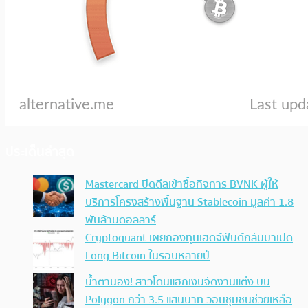
ประเด็นล่าสุด
Mastercard ปิดดีลเข้าซื้อกิจการ BVNK ผู้ให้
บริการโครงสร้างพื้นฐาน Stablecoin มูลค่า 1.8
พันล้านดอลลาร์
Cryptoquant เผยกองทุนเฮดจ์ฟันด์กลับมาเปิด
Long Bitcoin ในรอบหลายปี
น้ำตานอง! สาวโดนแฮกเงินจัดงานแต่ง บน
Polygon กว่า 3.5 แสนบาท วอนชุมชนช่วยเหลือ