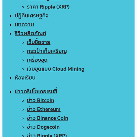
ราคา Ripple (XRP)
ปฏิทินเศรษฐกิจ
บทความ
รีวิวผลิตภัณฑ์
เว็บซื้อขาย
กระเป๋าเก็บเหรียญ
เครื่องขุด
เว็บขุดแบบ Cloud Mining
ห้องเรียน
ข่าวคริปโตเคอเรนซี่
ข่าว Bitcoin
ข่าว Ethereum
ข่าว Binance Coin
ข่าว Dogecoin
ข่าว Ripple (XRP)