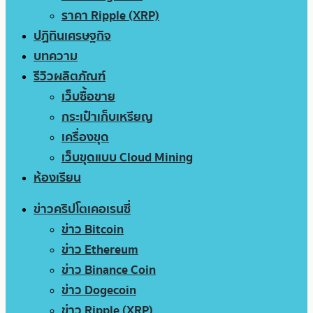
ราคา Ripple (XRP)
ปฏิทินเศรษฐกิจ
บทความ
รีวิวผลิตภัณฑ์
เว็บซื้อขาย
กระเป๋าเก็บเหรียญ
เครื่องขุด
เว็บขุดแบบ Cloud Mining
ห้องเรียน
ข่าวคริปโตเคอเรนซี่
ข่าว Bitcoin
ข่าว Ethereum
ข่าว Binance Coin
ข่าว Dogecoin
ข่าว Ripple (XRP)