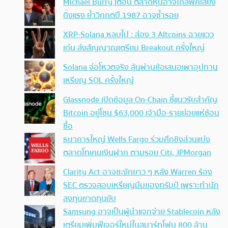
Michael Burry เตือน ตลาดหุ้นอาจใกล้พีคเสี่ยง
ดิ่งแรง ย้ำวิกฤตปี 1987 อาจซ้ำรอย
XRP-Solana หลบไป : ส่อง 3 Altcoins ฉายแวว
เด่น ส่งสัญญาณเตรียม Breakout ครั้งใหญ่
Solana จ่อโหวตจริง ลุ้นผ่านข้อเสนอเผาอุปทาน
เหรียญ SOL ครั้งใหญ่
Glassnode เปิดข้อมูล On-Chain ชี้แนวรับสำคัญ
Bitcoin อยู่โซน $63,000 เจ้ามือ-รายย่อยแห่ช้อน
ซื้อ
ธนาคารใหญ่ Wells Fargo ร่วมศึกชิงส่วนแบ่ง
ตลาดโทเคนเงินฝาก ตามรอย Citi, JPMorgan
Clarity Act อาจชะงักยาว ๆ หลัง Warren ร้อง
SEC ตรวจสอบเหรียญมีมของทรัมป์ เพราะทำนัก
ลงทุนขาดทุนยับ
Samsung อาจเป็นผู้นำแจกจ่าย Stablecoin หลัง
เตรียมเพิ่มฟีเจอร์ใหม่ในสมาร์ทโฟน 800 ล้าน