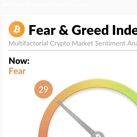
สภาวะตลาด (ความกลัว vs ความโลภ)