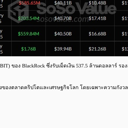
BIT) ของ BlackRock ซึ่งรับเม็ดเงิน 537.5 ล้านดอลลาร์ รองล
ลงของตลาดคริปโตและเศรษฐกิจโลก โดยเฉพาะความกังวลเกี่ย