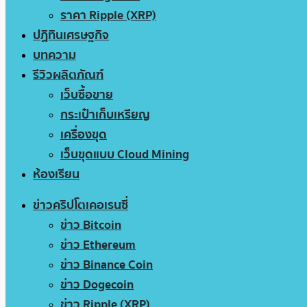
ราคา Ripple (XRP)
ปฏิทินเศรษฐกิจ
บทความ
รีวิวผลิตภัณฑ์
เว็บซื้อขาย
กระเป๋าเก็บเหรียญ
เครื่องขุด
เว็บขุดแบบ Cloud Mining
ห้องเรียน
ข่าวคริปโตเคอเรนซี่
ข่าว Bitcoin
ข่าว Ethereum
ข่าว Binance Coin
ข่าว Dogecoin
ข่าว Ripple (XRP)