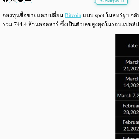
ฟังสรุปข่าว
พร้อมเล่น
กองทุนซื้อขายแลกเปลี่ยน
Bitcoin
แบบ spot ในสหรัฐฯ กลับม
รวม 744.4 ล้านดอลลาร์ ซึ่งเป็นตัวเลขสูงสุดในรอบแปดสัป