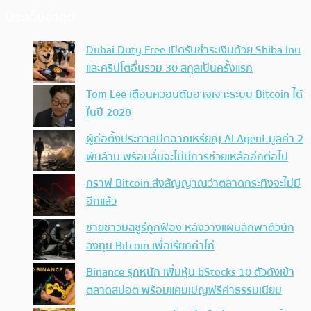
ประเด็นล่าสุด
Dubai Duty Free เปิดรับชำระเงินด้วย Shiba Inu
และคริปโตอื่นรวม 30 สกุลเป็นครั้งแรก
Tom Lee เตือนควอนตัมอาจเจาะระบบ Bitcoin ได้
ในปี 2028
ผู้ก่อตั้งประกาศปิดฉากเหรียญ AI Agent มูลค่า 2
พันล้าน พร้อมลั่นจะไม่มีการช่วยเหลืออีกต่อไป
กราฟ Bitcoin ส่งสัญญาณว่าตลาดกระทิงจะไม่มี
อีกแล้ว
ชายชาวมิสซูรีถูกฟ้อง หลังวางแผนลักพาตัวนัก
ลงทุน Bitcoin เพื่อเรียกค่าไถ่
Binance รุกหนัก เพิ่มหุ้น bStocks 10 ตัวดังเข้า
ตลาดสปอต พร้อมแคมเปญฟรีค่าธรรมเนียม