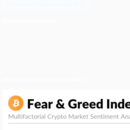
ติดตามเราบน Facebook
สภาวะตลาด (ความกลัว vs ความโลภ)