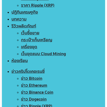
ราคา Ripple (XRP)
ปฏิทินเศรษฐกิจ
บทความ
รีวิวผลิตภัณฑ์
เว็บซื้อขาย
กระเป๋าเก็บเหรียญ
เครื่องขุด
เว็บขุดแบบ Cloud Mining
ห้องเรียน
ข่าวคริปโตเคอเรนซี่
ข่าว Bitcoin
ข่าว Ethereum
ข่าว Binance Coin
ข่าว Dogecoin
ข่าว Ripple (XRP)