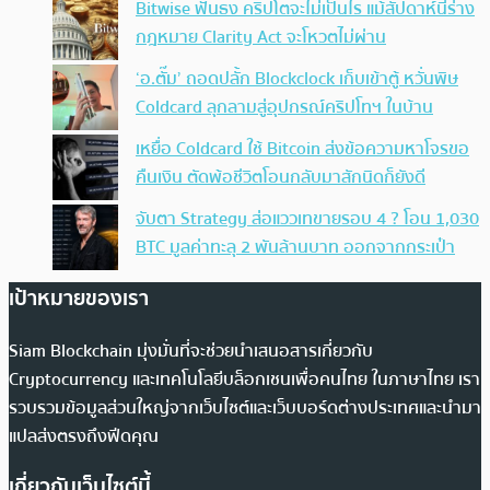
Bitwise ฟันธง คริปโตจะไม่เป็นไร แม้สัปดาห์นี้ร่าง
กฎหมาย Clarity Act จะโหวตไม่ผ่าน
‘อ.ตั๊ม’ ถอดปลั้ก Blockclock เก็บเข้าตู้ หวั่นพิษ
Coldcard ลุกลามสู่อุปกรณ์คริปโทฯ ในบ้าน
เหยื่อ Coldcard ใช้ Bitcoin ส่งข้อความหาโจรขอ
คืนเงิน ตัดพ้อชีวิตโอนกลับมาสักนิดก็ยังดี
จับตา Strategy ส่อแววเทขายรอบ 4 ? โอน 1,030
BTC มูลค่าทะลุ 2 พันล้านบาท ออกจากกระเป๋า
เป้าหมายของเรา
Siam Blockchain มุ่งมั่นที่จะช่วยนำเสนอสารเกี่ยวกับ
Cryptocurrency และเทคโนโลยีบล็อกเชนเพื่อคนไทย ในภาษาไทย เรา
รวบรวมข้อมูลส่วนใหญ่จากเว็บไซต์และเว็บบอร์ดต่างประเทศและนำมา
แปลส่งตรงถึงฟีดคุณ
เกี่ยวกับเว็บไซต์นี้