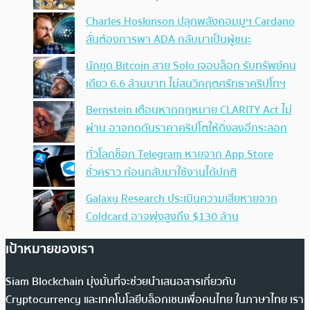
Charles Hoskinson ปลุกพลังคอมมูฯ Cardano
ลั่นต้องการพา ADA กลับมาเป็นผู้ชนะ
นักขุด Bitcoin สาย Solo เจอบล็อก รับทรัพย์คน
เดียว 6.6 ล้านบาท ไม่สนวิกฤตศรัทธาคริปโทฯ
Bernstein เตือนหากกฎหมาย CLARITY Act ไม่
ผ่าน อาจกดดันราคาคริปโตให้ดิ่งลงอีกระลอก
ทั่วโลกช็อก Telegram หายจาก App Store
ชั่วคราว ก่อนกลับมาใช้งานได้ปกติ
Galaxy Research ประเมินความเสียหายจาก
Coldcard อาจพุ่งสูงถึง $130 ล้าน
เป้าหมายของเรา
Siam Blockchain มุ่งมั่นที่จะช่วยนำเสนอสารเกี่ยวกับ
Cryptocurrency และเทคโนโลยีบล็อกเชนเพื่อคนไทย ในภาษาไทย เรา