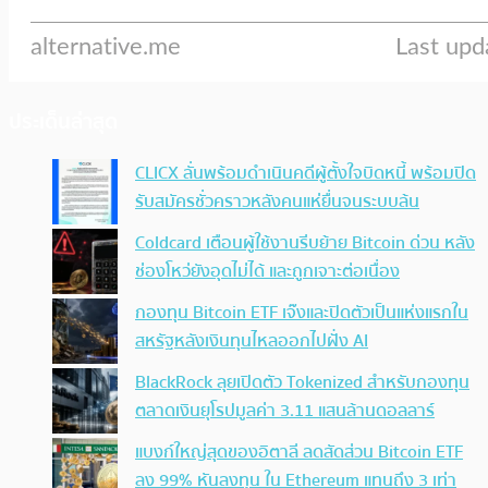
ประเด็นล่าสุด
CLICX ลั่นพร้อมดำเนินคดีผู้ตั้งใจบิดหนี้ พร้อมปิด
รับสมัครชั่วคราวหลังคนแห่ยื่นจนระบบล้น
Coldcard เตือนผู้ใช้งานรีบย้าย Bitcoin ด่วน หลัง
ช่องโหว่ยังอุดไม่ได้ และถูกเจาะต่อเนื่อง
กองทุน Bitcoin ETF เจ๊งและปิดตัวเป็นแห่งแรกใน
สหรัฐหลังเงินทุนไหลออกไปฝั่ง AI
BlackRock ลุยเปิดตัว Tokenized สำหรับกองทุน
ตลาดเงินยุโรปมูลค่า 3.11 แสนล้านดอลลาร์
แบงก์ใหญ่สุดของอิตาลี ลดสัดส่วน Bitcoin ETF
ลง 99% หันลงทุน ใน Ethereum แทนถึง 3 เท่า