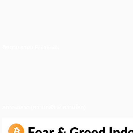
ติดตามเราบน Facebook
สภาวะตลาด (ความกลัว vs ความโลภ)