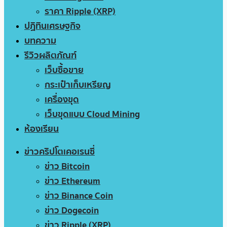
ราคา Ripple (XRP)
ปฏิทินเศรษฐกิจ
บทความ
รีวิวผลิตภัณฑ์
เว็บซื้อขาย
กระเป๋าเก็บเหรียญ
เครื่องขุด
เว็บขุดแบบ Cloud Mining
ห้องเรียน
ข่าวคริปโตเคอเรนซี่
ข่าว Bitcoin
ข่าว Ethereum
ข่าว Binance Coin
ข่าว Dogecoin
ข่าว Ripple (XRP)