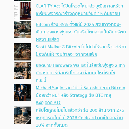
CLARITY Act ได้วันโหวตใหม่แล้ว วุฒิสภาสหรัฐฯ
เตรียมพิจารณาร่างกฎหมายวันที่ 15 กันยายน
Bitcoin ร่วง 35% ตั้งแต่ปี 2025 สวนทางทอง-
เงิน-ทองแดงพุ่งแรง ดันคริปโตกลายเป็นสินทรัพย์
ผลงานแย่สุด
Scott Melker ชี้ Bitcoin ไม่ได้ทำให้รวยเร็ว แต่ช่วย
ป้องกันให้ “จนช้าลง” จากเงินเฟ้อ
ยอดขาย Hardware Wallet ในรัสเซียพุ่งสูง 2 เท่า
นักลงทุนแห่ถือคริปโตเอง ก่อนกฎใหม่เริ่มใช้
ก.ย.นี้
Michael Saylor ลั่น “มีแค่ Satoshi ที่ขาย Bitcoin
น้อยกว่าผม” หลัง Strategy ถือ BTC ทะลุ
840,000 BTC
คริปโตถูกขโมยไปแล้วกว่า $1,200 ล้าน จาก 276
เหตุการณ์ในปี ปี 2026 Coldcard คิดเป็นสัดส่วน
10% จากทั้งหมด