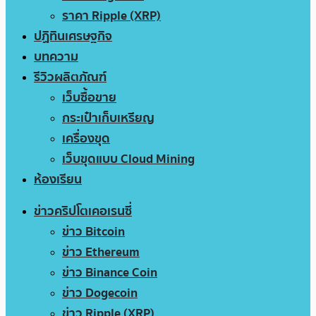
ราคา Ripple (XRP)
ปฏิทินเศรษฐกิจ
บทความ
รีวิวผลิตภัณฑ์
เว็บซื้อขาย
กระเป๋าเก็บเหรียญ
เครื่องขุด
เว็บขุดแบบ Cloud Mining
ห้องเรียน
ข่าวคริปโตเคอเรนซี่
ข่าว Bitcoin
ข่าว Ethereum
ข่าว Binance Coin
ข่าว Dogecoin
ข่าว Ripple (XRP)