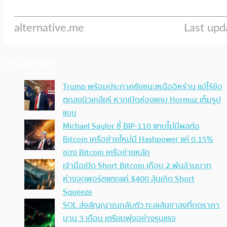
ประเด็นล่าสุด
Trump พร้อมประกาศชัยชนะเหนืออิหร่าน แม้ไร้ข้อ
ตกลงนิวเคลียร์ หากเปิดช่องแคบ Hormuz เต็มรูป
แบบ
Michael Saylor ชี้ BIP-110 แทบไม่มีผลต่อ
Bitcoin เครือข่ายใหม่มี Hashpower แค่ 0.15%
ของ Bitcoin เครือข่ายหลัก
เจ้ามือเปิด Short Bitcoin เกือบ 2 พันล้านบาท
ห่างจุดพอร์ตแตกแค่ $400 ลุ้นเกิด Short
Squeeze
SOL ส่งสัญญาณกลับตัว ทะลุเส้นขาลงที่กดราคา
นาน 3 เดือน เตรียมพุ่งอย่างรุนแรง