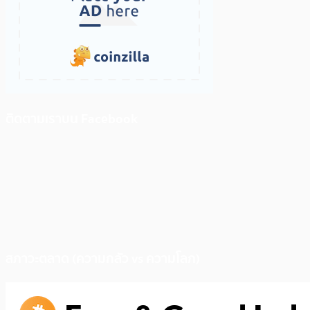
ติดตามเราบน Facebook
สภาวะตลาด (ความกลัว vs ความโลภ)