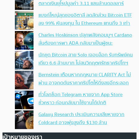
ตลาดเงินยุโรปมูลค่า 3.11 แสนล้านดอลลาร์
แบงก์ใหญ่สุดของอิตาลี ลดสัดส่วน Bitcoin ETF
ลง 99% หันลงทุน ใน Ethereum แทนถึง 3 เท่า
Charles Hoskinson ปลุกพลังคอมมูฯ Cardano
ลั่นต้องการพา ADA กลับมาเป็นผู้ชนะ
นักขุด Bitcoin สาย Solo เจอบล็อก รับทรัพย์คน
เดียว 6.6 ล้านบาท ไม่สนวิกฤตศรัทธาคริปโทฯ
Bernstein เตือนหากกฎหมาย CLARITY Act ไม่
ผ่าน อาจกดดันราคาคริปโตให้ดิ่งลงอีกระลอก
ทั่วโลกช็อก Telegram หายจาก App Store
ชั่วคราว ก่อนกลับมาใช้งานได้ปกติ
Galaxy Research ประเมินความเสียหายจาก
Coldcard อาจพุ่งสูงถึง $130 ล้าน
เป้าหมายของเรา