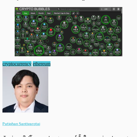
cryptocurrency
ethereum
Patiphan Santivarotai