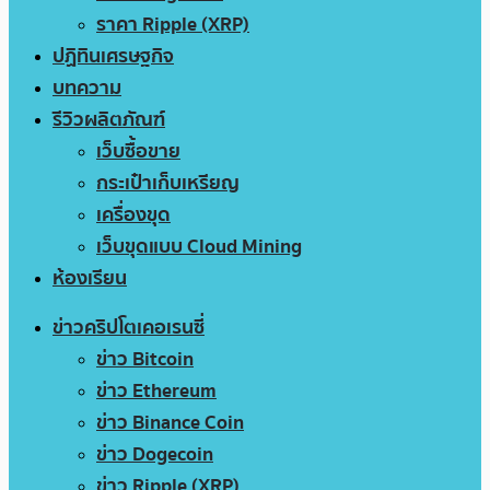
ราคา Ripple (XRP)
ปฏิทินเศรษฐกิจ
บทความ
รีวิวผลิตภัณฑ์
เว็บซื้อขาย
กระเป๋าเก็บเหรียญ
เครื่องขุด
เว็บขุดแบบ Cloud Mining
ห้องเรียน
ข่าวคริปโตเคอเรนซี่
ข่าว Bitcoin
ข่าว Ethereum
ข่าว Binance Coin
ข่าว Dogecoin
ข่าว Ripple (XRP)