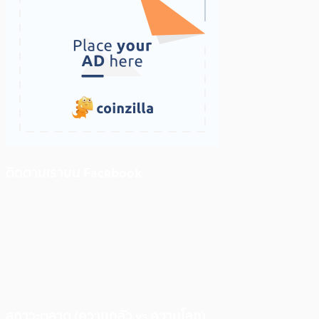
ติดตามเราบน Facebook
สภาวะตลาด (ความกลัว vs ความโลภ)