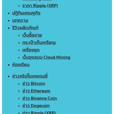
ราคา Ripple (XRP)
ปฏิทินเศรษฐกิจ
บทความ
รีวิวผลิตภัณฑ์
เว็บซื้อขาย
กระเป๋าเก็บเหรียญ
เครื่องขุด
เว็บขุดแบบ Cloud Mining
ห้องเรียน
ข่าวคริปโตเคอเรนซี่
ข่าว Bitcoin
ข่าว Ethereum
ข่าว Binance Coin
ข่าว Dogecoin
ข่าว Ripple (XRP)