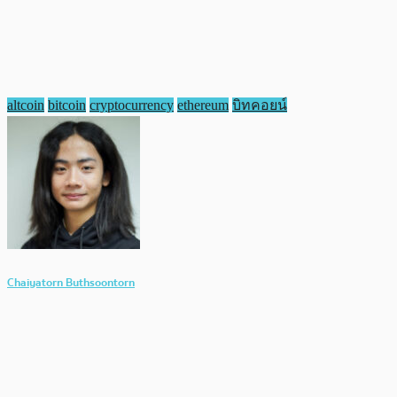
altcoin
bitcoin
cryptocurrency
ethereum
บิทคอยน์
Chaiyatorn Buthsoontorn