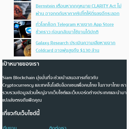
Bernstein เตือนหากกฎหมาย CLARITY Act ไม่
ผ่าน อาจกดดันราคาคริปโตให้ดิ่งลงอีกระลอก
ทั่วโลกช็อก Telegram หายจาก App Store
ชั่วคราว ก่อนกลับมาใช้งานได้ปกติ
Galaxy Research ประเมินความเสียหายจาก
Coldcard อาจพุ่งสูงถึง $130 ล้าน
เป้าหมายของเรา
Siam Blockchain มุ่งมั่นที่จะช่วยนำเสนอสารเกี่ยวกับ
Cryptocurrency และเทคโนโลยีบล็อกเชนเพื่อคนไทย ในภาษาไทย เรา
รวบรวมข้อมูลส่วนใหญ่จากเว็บไซต์และเว็บบอร์ดต่างประเทศและนำมา
แปลส่งตรงถึงฟีดคุณ
เกี่ยวกับเว็บไซต์นี้
ทีมงาน
ติดต่อเรา