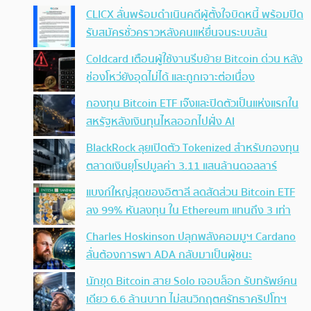
CLICX ลั่นพร้อมดำเนินคดีผู้ตั้งใจบิดหนี้ พร้อมปิด
รับสมัครชั่วคราวหลังคนแห่ยื่นจนระบบล้น
Coldcard เตือนผู้ใช้งานรีบย้าย Bitcoin ด่วน หลัง
ช่องโหว่ยังอุดไม่ได้ และถูกเจาะต่อเนื่อง
กองทุน Bitcoin ETF เจ๊งและปิดตัวเป็นแห่งแรกใน
สหรัฐหลังเงินทุนไหลออกไปฝั่ง AI
BlackRock ลุยเปิดตัว Tokenized สำหรับกองทุน
ตลาดเงินยุโรปมูลค่า 3.11 แสนล้านดอลลาร์
แบงก์ใหญ่สุดของอิตาลี ลดสัดส่วน Bitcoin ETF
ลง 99% หันลงทุน ใน Ethereum แทนถึง 3 เท่า
Charles Hoskinson ปลุกพลังคอมมูฯ Cardano
ลั่นต้องการพา ADA กลับมาเป็นผู้ชนะ
นักขุด Bitcoin สาย Solo เจอบล็อก รับทรัพย์คน
เดียว 6.6 ล้านบาท ไม่สนวิกฤตศรัทธาคริปโทฯ