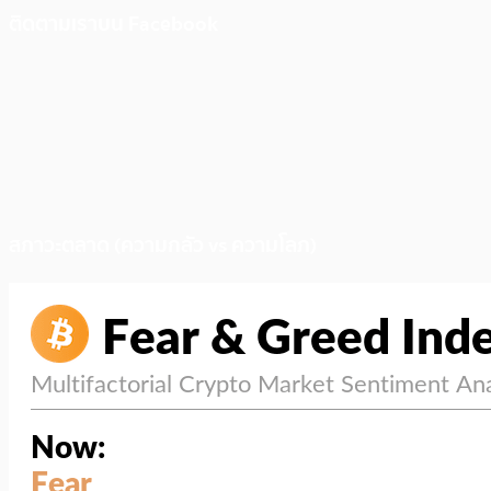
ติดตามเราบน Facebook
สภาวะตลาด (ความกลัว vs ความโลภ)