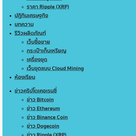
ราคา Ripple (XRP)
ปฏิทินเศรษฐกิจ
บทความ
รีวิวผลิตภัณฑ์
เว็บซื้อขาย
กระเป๋าเก็บเหรียญ
เครื่องขุด
เว็บขุดแบบ Cloud Mining
ห้องเรียน
ข่าวคริปโตเคอเรนซี่
ข่าว Bitcoin
ข่าว Ethereum
ข่าว Binance Coin
ข่าว Dogecoin
ข่าว Ripple (XRP)