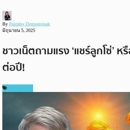
By
Pairploy Denpairojsak
มิถุนายน 5, 2025
ชาวเน็ตถามแรง ‘แชร์ลูกโซ่’ หร
ต่อปี!
ข่าว Bitcoin