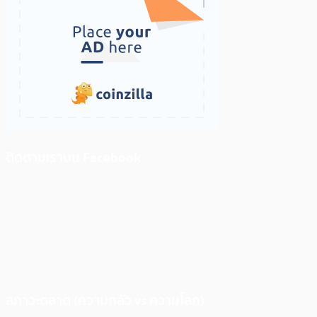
ติดตามเราบน Facebook
สภาวะตลาด (ความกลัว vs ความโลภ)