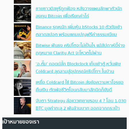
ชายชาวมิสซูรีถูกฟ้อง หลังวางแผนลักพาตัวนัก
ลงทุน Bitcoin เพื่อเรียกค่าไถ่
Binance รุกหนัก เพิ่มหุ้น bStocks 10 ตัวดังเข้า
ตลาดสปอต พร้อมแคมเปญฟรีค่าธรรมเนียม
Bitwise ฟันธง คริปโตจะไม่เป็นไร แม้สัปดาห์นี้ร่าง
กฎหมาย Clarity Act จะโหวตไม่ผ่าน
‘อ.ตั๊ม’ ถอดปลั้ก Blockclock เก็บเข้าตู้ หวั่นพิษ
Coldcard ลุกลามสู่อุปกรณ์คริปโทฯ ในบ้าน
เหยื่อ Coldcard ใช้ Bitcoin ส่งข้อความหาโจรขอ
คืนเงิน ตัดพ้อชีวิตโอนกลับมาสักนิดก็ยังดี
จับตา Strategy ส่อแววเทขายรอบ 4 ? โอน 1,030
BTC มูลค่าทะลุ 2 พันล้านบาท ออกจากกระเป๋า
เป้าหมายของเรา