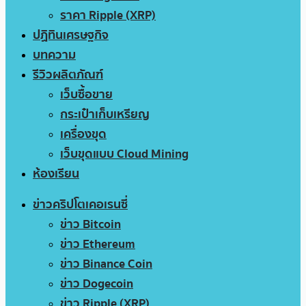
ราคา Ripple (XRP)
ปฏิทินเศรษฐกิจ
บทความ
รีวิวผลิตภัณฑ์
เว็บซื้อขาย
กระเป๋าเก็บเหรียญ
เครื่องขุด
เว็บขุดแบบ Cloud Mining
ห้องเรียน
ข่าวคริปโตเคอเรนซี่
ข่าว Bitcoin
ข่าว Ethereum
ข่าว Binance Coin
ข่าว Dogecoin
ข่าว Ripple (XRP)