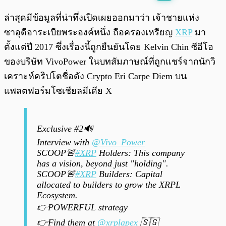
พร้อมเล่น
0:00
/
0:00
ล่าสุดมีข้อมูลที่น่าทึ่งเปิดเผยออกมาว่า เจ้าชายแห่ง
ซาอุดีอาระเบียพระองค์หนึ่ง ถือครองเหรียญ
XRP
มา
ตั้งแต่ปี 2017 ซึ่งเรื่องนี้ถูกยืนยันโดย Kelvin Chin ซีอีโอ
ของบริษัท VivoPower ในบทสัมภาษณ์ที่ถูกแชร์จากนักวิ
เคราะห์คริปโตชื่อดัง Crypto Eri Carpe Diem บน
แพลตฟอร์มโซเชียลมีเดีย X
Exclusive #2🔊
Interview with
@Vivo_Power
SCOOP🚨
#XRP
Holders: This company
has a vision, beyond just "holding".
SCOOP🚨
#XRP
Builders: Capital
allocated to builders to grow the XRPL
Ecosystem.
👉POWERFUL strategy
👉Find them at
@xrplapex
🇸🇬