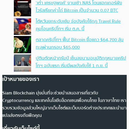
‘เต๋า เศรษฐพงศ์’ งานเข้า NAS โดนแฮกเกอร์ฝัง
ไวรัสเรียกค่าไถ่ Bitcoin เป็นจำนวน 0.07 BTC
ไต้หวันยกระดับเข้ม จ่อบังคับใช้กฏ Travel Rule
คุมโอนคริปโทฯ เริ่ม ต.ค. นี้
ตลาดคริปโทฯ ฟื้น! Bitcoin ยื้อแถว $64,700 ลุ้น
ทะลุผ่านกรอบ $65,000
ปูตินตัดหน้าทรัมป์ เซ็นลงนามอนุมัติกฎหมายคริป
โทฯ ฉบับแรก เริ่มมีผลบังคับใช้ 1 ก.ย. นี้
เป้าหมายของเรา
Siam Blockchain มุ่งมั่นที่จะช่วยนำเสนอสารเกี่ยวกับ
Cryptocurrency และเทคโนโลยีบล็อกเชนเพื่อคนไทย ในภาษาไทย เรา
รวบรวมข้อมูลส่วนใหญ่จากเว็บไซต์และเว็บบอร์ดต่างประเทศและนำมา
แปลส่งตรงถึงฟีดคุณ
เกี่ยวกับเว็บไซต์นี้