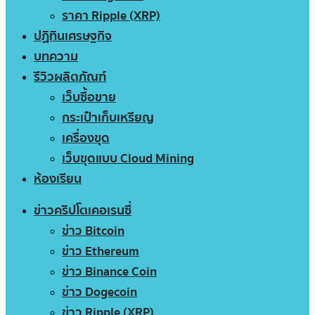
ราคา Ripple (XRP)
ปฏิทินเศรษฐกิจ
บทความ
รีวิวผลิตภัณฑ์
เว็บซื้อขาย
กระเป๋าเก็บเหรียญ
เครื่องขุด
เว็บขุดแบบ Cloud Mining
ห้องเรียน
ข่าวคริปโตเคอเรนซี่
ข่าว Bitcoin
ข่าว Ethereum
ข่าว Binance Coin
ข่าว Dogecoin
ข่าว Ripple (XRP)