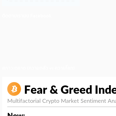
ติดตามเราบน Facebook
สภาวะตลาด (ความกลัว vs ความโลภ)