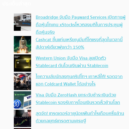
ประเด็นล่าสุด
Broadridge จับมือ Payward Services เปิดทางผู้
ถือหุ้นโทเคน xStocksโหวตลงมติในการประชุมผู้
ถือหุ้นจริง
Cashcat ขึ้นแท่นเหรียญมีมที่โตแรงที่สุดในเวลานี้
สัปดาห์เดียวพุ่งกว่า 150%
Western Union จับมือ Visa ลุยเปิดตัว
Stablecard ดันโอนเงินผ่าน Stablecoin
ไขความลับนักลงทุนคริปโทฯ เกาหลีใต้! รอดจาก
แฮก Coldcard Wallet ได้อย่างไร
Visa จับมือ ZeroHash ยกระดับชำระเงินด้วย
Stablecoin รองรับการโอนเงินรวดเร็วข้ามโลก
สุดจัด! เทรดเดอร์อายุน้อยฟันกำไรเกือบครึ่งล้าน
ด้วยกลยุทธ์เทรดตามเศรษฐี