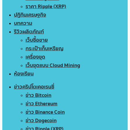
ราคา Ripple (XRP)
ปฏิทินเศรษฐกิจ
บทความ
รีวิวผลิตภัณฑ์
เว็บซื้อขาย
กระเป๋าเก็บเหรียญ
เครื่องขุด
เว็บขุดแบบ Cloud Mining
ห้องเรียน
ข่าวคริปโตเคอเรนซี่
ข่าว Bitcoin
ข่าว Ethereum
ข่าว Binance Coin
ข่าว Dogecoin
ข่าว Ripple (XRP)