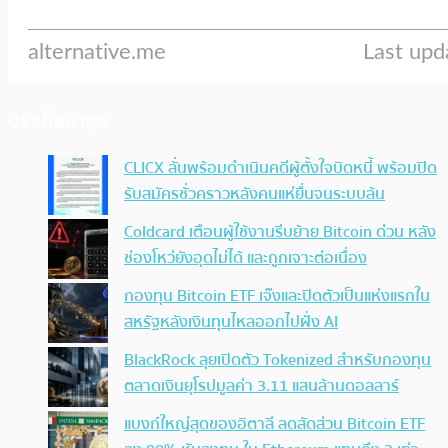
ประเด็นล่าสุด
CLICX ลั่นพร้อมดำเนินคดีผู้ตั้งใจบิดหนี้ พร้อมปิด
รับสมัครชั่วคราวหลังคนแห่ยื่นจนระบบล้น
Coldcard เตือนผู้ใช้งานรีบย้าย Bitcoin ด่วน หลัง
ช่องโหว่ยังอุดไม่ได้ และถูกเจาะต่อเนื่อง
กองทุน Bitcoin ETF เจ๊งและปิดตัวเป็นแห่งแรกใน
สหรัฐหลังเงินทุนไหลออกไปฝั่ง AI
BlackRock ลุยเปิดตัว Tokenized สำหรับกองทุน
ตลาดเงินยุโรปมูลค่า 3.11 แสนล้านดอลลาร์
แบงก์ใหญ่สุดของอิตาลี ลดสัดส่วน Bitcoin ETF