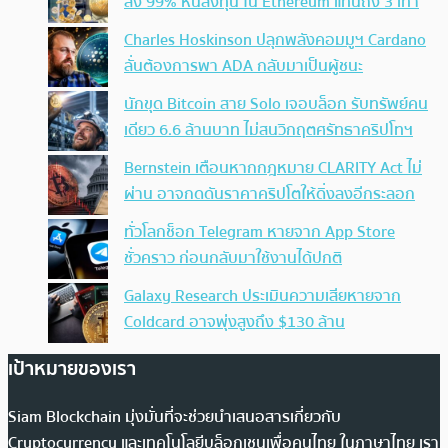
ลง 99% หันลงทุน ใน Ethereum แทนถึง 3 เท่า
Charles Hoskinson ปลุกพลังคอมมูฯ Cardano
ลั่นต้องการพา ADA กลับมาเป็นผู้ชนะ
นักขุด Bitcoin สาย Solo เจอบล็อก รับทรัพย์คน
เดียว 6.6 ล้านบาท ไม่สนวิกฤตศรัทธาคริปโทฯ
Bernstein เตือนหากกฎหมาย CLARITY Act ไม่
ผ่าน อาจกดดันราคาคริปโตให้ดิ่งลงอีกระลอก
ทั่วโลกช็อก Telegram หายจาก App Store
ชั่วคราว ก่อนกลับมาใช้งานได้ปกติ
Galaxy Research ประเมินความเสียหายจาก
Coldcard อาจพุ่งสูงถึง $130 ล้าน
เป้าหมายของเรา
Siam Blockchain มุ่งมั่นที่จะช่วยนำเสนอสารเกี่ยวกับ
Cryptocurrency และเทคโนโลยีบล็อกเชนเพื่อคนไทย ในภาษาไทย เรา