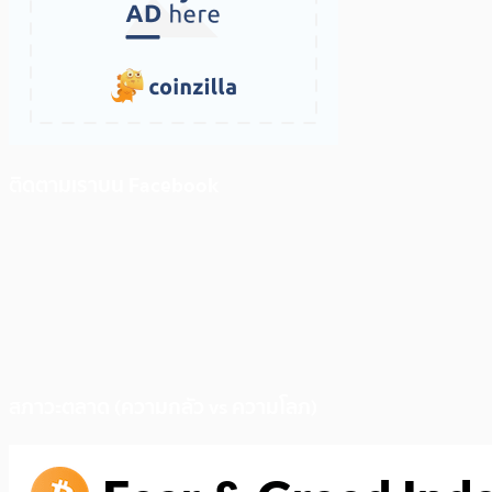
ติดตามเราบน Facebook
สภาวะตลาด (ความกลัว vs ความโลภ)