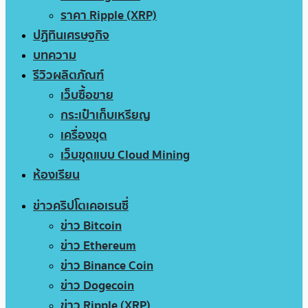
ราคา Ripple (XRP)
ปฏิทินเศรษฐกิจ
บทความ
รีวิวผลิตภัณฑ์
เว็บซื้อขาย
กระเป๋าเก็บเหรียญ
เครื่องขุด
เว็บขุดแบบ Cloud Mining
ห้องเรียน
ข่าวคริปโตเคอเรนซี่
ข่าว Bitcoin
ข่าว Ethereum
ข่าว Binance Coin
ข่าว Dogecoin
ข่าว Ripple (XRP)