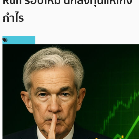
Run รอบใหม่ นักลงทุนแห่เก็ง
กำไร
ข่าว Bitcoin