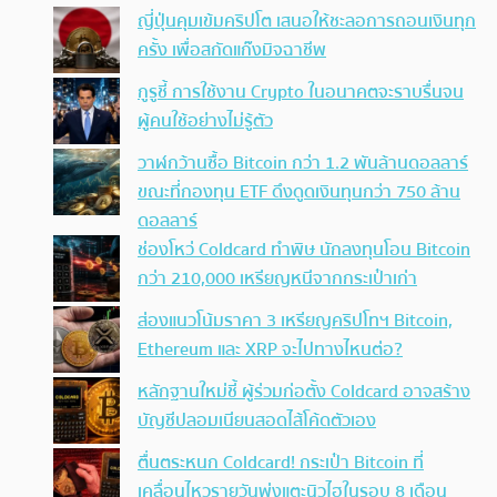
ญี่ปุ่นคุมเข้มคริปโต เสนอให้ชะลอการถอนเงินทุก
ครั้ง เพื่อสกัดแก๊งมิจฉาชีพ
กูรูชี้ การใช้งาน Crypto ในอนาคตจะราบรื่นจน
ผู้คนใช้อย่างไม่รู้ตัว
วาฬกว้านซื้อ Bitcoin กว่า 1.2 พันล้านดอลลาร์
ขณะที่กองทุน ETF ดึงดูดเงินทุนกว่า 750 ล้าน
ดอลลาร์
ช่องโหว่ Coldcard ทำพิษ นักลงทุนโอน Bitcoin
กว่า 210,000 เหรียญหนีจากกระเป๋าเก่า
ส่องแนวโน้มราคา 3 เหรียญคริปโทฯ Bitcoin,
Ethereum และ XRP จะไปทางไหนต่อ?
หลักฐานใหม่ชี้ ผู้ร่วมก่อตั้ง Coldcard อาจสร้าง
บัญชีปลอมเนียนสอดไส้โค้ดตัวเอง
ตื่นตระหนก Coldcard! กระเป๋า Bitcoin ที่
เคลื่อนไหวรายวันพุ่งแตะนิวไฮในรอบ 8 เดือน