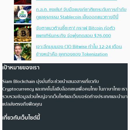
ก.ล.ต. ชงเข้ม! จับมือแบงก์ชาติยกระดับการกำกับ
ดูแลธุรกรรม Stablecoin เล็งออกแนวทางปีนี้
จับตาแนวต้านชี้ชะตา! กราฟ Bitcoin ก่อตัว
แพทเทิร์นกระทิง จ่อพุ่งทดสอบ $76,000
เจาะลึกมุมมอง CIO Bitwise ทำไม 12-24 เดือน
ข้างหน้าคือ ยุคทองของ Tokenization
เป้าหมายของเรา
Siam Blockchain มุ่งมั่นที่จะช่วยนำเสนอสารเกี่ยวกับ
Cryptocurrency และเทคโนโลยีบล็อกเชนเพื่อคนไทย ในภาษาไทย เรา
รวบรวมข้อมูลส่วนใหญ่จากเว็บไซต์และเว็บบอร์ดต่างประเทศและนำมา
แปลส่งตรงถึงฟีดคุณ
เกี่ยวกับเว็บไซต์นี้