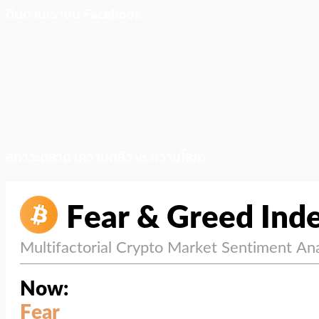
ติดตามเราบน Facebook
สภาวะตลาด (ความกลัว vs ความโลภ)