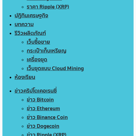
ราคา Ripple (XRP)
ปฏิทินเศรษฐกิจ
บทความ
รีวิวผลิตภัณฑ์
เว็บซื้อขาย
กระเป๋าเก็บเหรียญ
เครื่องขุด
เว็บขุดแบบ Cloud Mining
ห้องเรียน
ข่าวคริปโตเคอเรนซี่
ข่าว Bitcoin
ข่าว Ethereum
ข่าว Binance Coin
ข่าว Dogecoin
ข่าว Ripple (XRP)