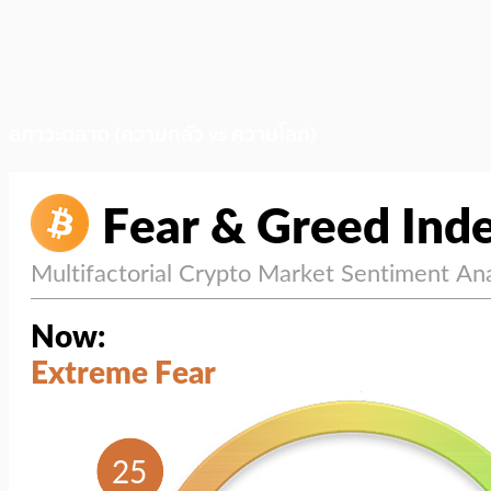
สภาวะตลาด (ความกลัว vs ความโลภ)