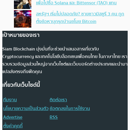
เพื่อไปซื้อ Solana และ Bittensor (TAO) แทน
สหรัฐฯ เริ่มไม่ปลอดภัย? ชายชาวมิสซูรี 3 คน ถูก
ตั้งข้อหาบุกรุกบ้านขโมย Bitcoin
เป้าหมายของเรา
Siam Blockchain มุ่งมั่นที่จะช่วยนำเสนอสารเกี่ยวกับ
Cryptocurrency และเทคโนโลยีบล็อกเชนเพื่อคนไทย ในภาษาไทย เรา
รวบรวมข้อมูลส่วนใหญ่จากเว็บไซต์และเว็บบอร์ดต่างประเทศและนำมา
แปลส่งตรงถึงฟีดคุณ
เกี่ยวกับเว็บไซต์นี้
ทีมงาน
ติดต่อเรา
นโยบายความเป็นส่วนตัว
ข้อตกลงในการใช้งาน
Advertise
RSS
ตั้งค่าคุกกี้