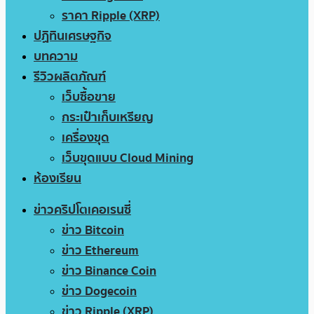
ราคา Ripple (XRP)
ปฏิทินเศรษฐกิจ
บทความ
รีวิวผลิตภัณฑ์
เว็บซื้อขาย
กระเป๋าเก็บเหรียญ
เครื่องขุด
เว็บขุดแบบ Cloud Mining
ห้องเรียน
ข่าวคริปโตเคอเรนซี่
ข่าว Bitcoin
ข่าว Ethereum
ข่าว Binance Coin
ข่าว Dogecoin
ข่าว Ripple (XRP)