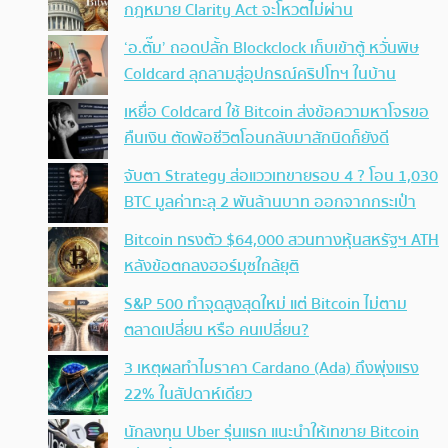
กฎหมาย Clarity Act จะโหวตไม่ผ่าน
‘อ.ตั๊ม’ ถอดปลั้ก Blockclock เก็บเข้าตู้ หวั่นพิษ
Coldcard ลุกลามสู่อุปกรณ์คริปโทฯ ในบ้าน
เหยื่อ Coldcard ใช้ Bitcoin ส่งข้อความหาโจรขอ
คืนเงิน ตัดพ้อชีวิตโอนกลับมาสักนิดก็ยังดี
จับตา Strategy ส่อแววเทขายรอบ 4 ? โอน 1,030
BTC มูลค่าทะลุ 2 พันล้านบาท ออกจากกระเป๋า
Bitcoin ทรงตัว $64,000 สวนทางหุ้นสหรัฐฯ ATH
หลังข้อตกลงฮอร์มุซใกล้ยุติ
S&P 500 ทำจุดสูงสุดใหม่ แต่ Bitcoin ไม่ตาม
ตลาดเปลี่ยน หรือ คนเปลี่ยน?
3 เหตุผลทำไมราคา Cardano (Ada) ถึงพุ่งแรง
22% ในสัปดาห์เดียว
นักลงทุน Uber รุ่นแรก แนะนำให้เทขาย Bitcoin