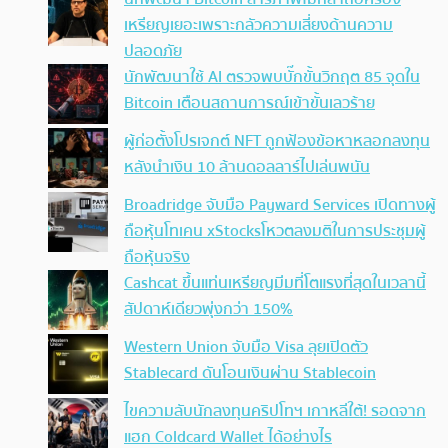
เหรียญเยอะเพราะกลัวความเสี่ยงด้านความ
ปลอดภัย
นักพัฒนาใช้ AI ตรวจพบบั๊กขั้นวิกฤต 85 จุดใน
Bitcoin เตือนสถานการณ์เข้าขั้นเลวร้าย
ผู้ก่อตั้งโปรเจกต์ NFT ถูกฟ้องข้อหาหลอกลงทุน
หลังนำเงิน 10 ล้านดอลลาร์ไปเล่นพนัน
Broadridge จับมือ Payward Services เปิดทางผู้
ถือหุ้นโทเคน xStocksโหวตลงมติในการประชุมผู้
ถือหุ้นจริง
Cashcat ขึ้นแท่นเหรียญมีมที่โตแรงที่สุดในเวลานี้
สัปดาห์เดียวพุ่งกว่า 150%
Western Union จับมือ Visa ลุยเปิดตัว
Stablecard ดันโอนเงินผ่าน Stablecoin
ไขความลับนักลงทุนคริปโทฯ เกาหลีใต้! รอดจาก
แฮก Coldcard Wallet ได้อย่างไร