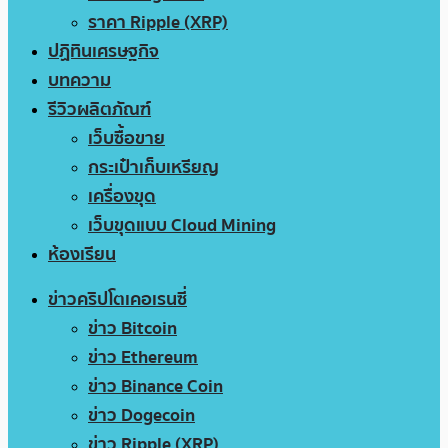
ราคา Ripple (XRP)
ปฏิทินเศรษฐกิจ
บทความ
รีวิวผลิตภัณฑ์
เว็บซื้อขาย
กระเป๋าเก็บเหรียญ
เครื่องขุด
เว็บขุดแบบ Cloud Mining
ห้องเรียน
ข่าวคริปโตเคอเรนซี่
ข่าว Bitcoin
ข่าว Ethereum
ข่าว Binance Coin
ข่าว Dogecoin
ข่าว Ripple (XRP)