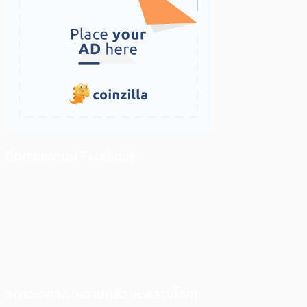
ติดตามเราบน Facebook
สภาวะตลาด (ความกลัว vs ความโลภ)