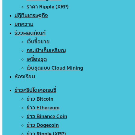
ราคา Ripple (XRP)
ปฏิทินเศรษฐกิจ
บทความ
รีวิวผลิตภัณฑ์
เว็บซื้อขาย
กระเป๋าเก็บเหรียญ
เครื่องขุด
เว็บขุดแบบ Cloud Mining
ห้องเรียน
ข่าวคริปโตเคอเรนซี่
ข่าว Bitcoin
ข่าว Ethereum
ข่าว Binance Coin
ข่าว Dogecoin
ข่าว Ripple (XRP)