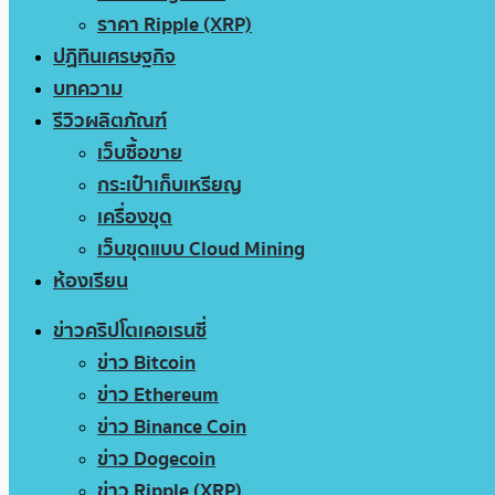
ราคา Ripple (XRP)
ปฏิทินเศรษฐกิจ
บทความ
รีวิวผลิตภัณฑ์
เว็บซื้อขาย
กระเป๋าเก็บเหรียญ
เครื่องขุด
เว็บขุดแบบ Cloud Mining
ห้องเรียน
ข่าวคริปโตเคอเรนซี่
ข่าว Bitcoin
ข่าว Ethereum
ข่าว Binance Coin
ข่าว Dogecoin
ข่าว Ripple (XRP)