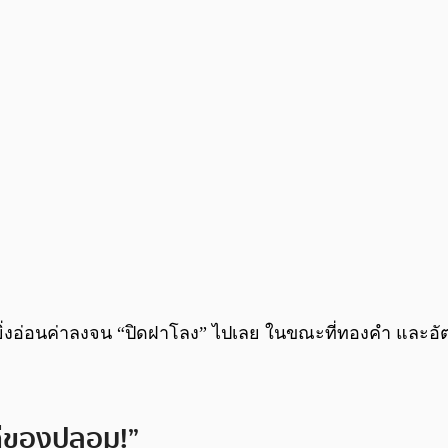
จะยิ่งอ่อนค่าลงจน “ปิดฝาโลง” ไปเลย ในขณะที่ทองคำ และอั
ค่ของปลอม!”