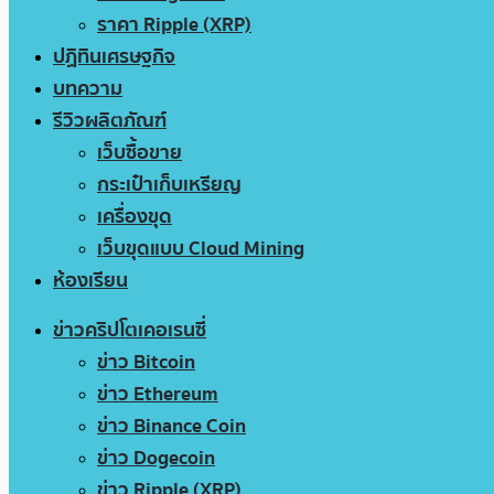
ราคา Ripple (XRP)
ปฏิทินเศรษฐกิจ
บทความ
รีวิวผลิตภัณฑ์
เว็บซื้อขาย
กระเป๋าเก็บเหรียญ
เครื่องขุด
เว็บขุดแบบ Cloud Mining
ห้องเรียน
ข่าวคริปโตเคอเรนซี่
ข่าว Bitcoin
ข่าว Ethereum
ข่าว Binance Coin
ข่าว Dogecoin
ข่าว Ripple (XRP)