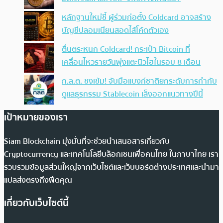
หลักฐานใหม่ชี้ ผู้ร่วมก่อตั้ง Coldcard อาจสร้าง
บัญชีปลอมเนียนสอดไส้โค้ดตัวเอง
ตื่นตระหนก Coldcard! กระเป๋า Bitcoin ที่
เคลื่อนไหวรายวันพุ่งแตะนิวไฮในรอบ 8 เดือน
ก.ล.ต. ชงเข้ม! จับมือแบงก์ชาติยกระดับการกำกับ
ดูแลธุรกรรม Stablecoin เล็งออกแนวทางปีนี้
เป้าหมายของเรา
Siam Blockchain มุ่งมั่นที่จะช่วยนำเสนอสารเกี่ยวกับ
Cryptocurrency และเทคโนโลยีบล็อกเชนเพื่อคนไทย ในภาษาไทย เรา
รวบรวมข้อมูลส่วนใหญ่จากเว็บไซต์และเว็บบอร์ดต่างประเทศและนำมา
แปลส่งตรงถึงฟีดคุณ
เกี่ยวกับเว็บไซต์นี้