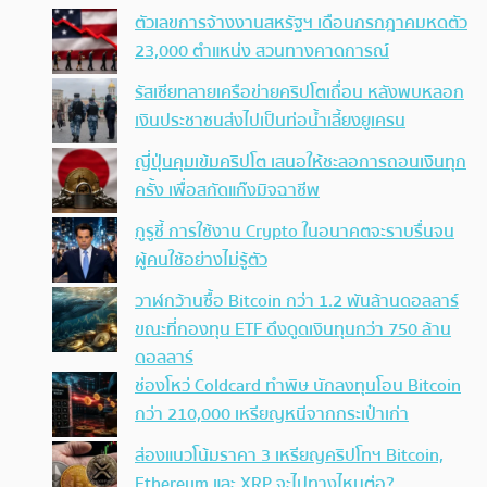
ตัวเลขการจ้างงานสหรัฐฯ เดือนกรกฎาคมหดตัว
23,000 ตำแหน่ง สวนทางคาดการณ์
รัสเซียทลายเครือข่ายคริปโตเถื่อน หลังพบหลอก
เงินประชาชนส่งไปเป็นท่อน้ำเลี้ยงยูเครน
ญี่ปุ่นคุมเข้มคริปโต เสนอให้ชะลอการถอนเงินทุก
ครั้ง เพื่อสกัดแก๊งมิจฉาชีพ
กูรูชี้ การใช้งาน Crypto ในอนาคตจะราบรื่นจน
ผู้คนใช้อย่างไม่รู้ตัว
วาฬกว้านซื้อ Bitcoin กว่า 1.2 พันล้านดอลลาร์
ขณะที่กองทุน ETF ดึงดูดเงินทุนกว่า 750 ล้าน
ดอลลาร์
ช่องโหว่ Coldcard ทำพิษ นักลงทุนโอน Bitcoin
กว่า 210,000 เหรียญหนีจากกระเป๋าเก่า
ส่องแนวโน้มราคา 3 เหรียญคริปโทฯ Bitcoin,
Ethereum และ XRP จะไปทางไหนต่อ?