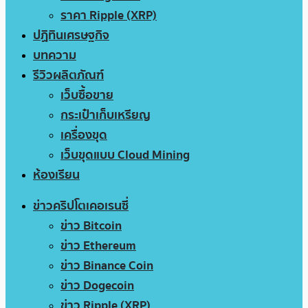
ราคา Ripple (XRP)
ปฏิทินเศรษฐกิจ
บทความ
รีวิวผลิตภัณฑ์
เว็บซื้อขาย
กระเป๋าเก็บเหรียญ
เครื่องขุด
เว็บขุดแบบ Cloud Mining
ห้องเรียน
ข่าวคริปโตเคอเรนซี่
ข่าว Bitcoin
ข่าว Ethereum
ข่าว Binance Coin
ข่าว Dogecoin
ข่าว Ripple (XRP)