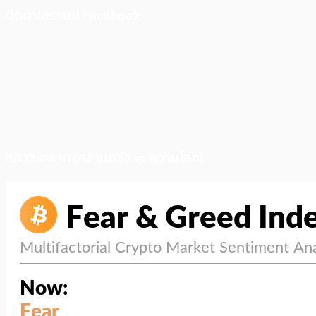
ติดตามเราบน Facebook
สภาวะตลาด (ความกลัว vs ความโลภ)