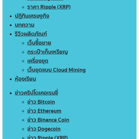
ราคา Ripple (XRP)
ปฏิทินเศรษฐกิจ
บทความ
รีวิวผลิตภัณฑ์
เว็บซื้อขาย
กระเป๋าเก็บเหรียญ
เครื่องขุด
เว็บขุดแบบ Cloud Mining
ห้องเรียน
ข่าวคริปโตเคอเรนซี่
ข่าว Bitcoin
ข่าว Ethereum
ข่าว Binance Coin
ข่าว Dogecoin
ข่าว Ripple (XRP)