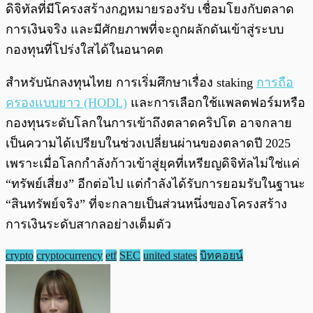
ดิจิทัลที่มีโครงสร้างกฎหมายรองรับ เชื่อมโยงกับตลาด
การเงินจริง และมีศักยภาพที่จะถูกผลักดันเข้าสู่ระบบ
กองทุนที่โปร่งใสได้ในอนาคต
สำหรับนักลงทุนไทย การเริ่มศึกษาเรื่อง staking
การถือ
ครองแบบยาว (HODL)
และการเลือกใช้แพลตฟอร์มหรือ
กองทุนระดับโลกในการเข้าถึงตลาดคริปโต อาจกลาย
เป็นความได้เปรียบในช่วงเปลี่ยนผ่านของตลาดปี 2025
เพราะเมื่อโลกกำลังก้าวเข้าสู่ยุคที่เหรียญดิจิทัลไม่ใช่แค่
“ทรัพย์เสี่ยง” อีกต่อไป แต่กำลังได้รับการยอมรับในฐานะ
“สินทรัพย์จริง” ที่จะกลายเป็นส่วนหนึ่งของโครงสร้าง
การเงินระดับสากลอย่างเต็มตัว
crypto
cryptocurrency
etf
SEC
united states
บิทคอยน์