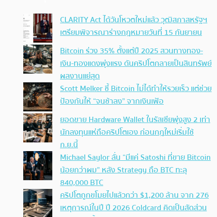
CLARITY Act ได้วันโหวตใหม่แล้ว วุฒิสภาสหรัฐฯ
เตรียมพิจารณาร่างกฎหมายวันที่ 15 กันยายน
Bitcoin ร่วง 35% ตั้งแต่ปี 2025 สวนทางทอง-
เงิน-ทองแดงพุ่งแรง ดันคริปโตกลายเป็นสินทรัพย์
ผลงานแย่สุด
Scott Melker ชี้ Bitcoin ไม่ได้ทำให้รวยเร็ว แต่ช่วย
ป้องกันให้ “จนช้าลง” จากเงินเฟ้อ
ยอดขาย Hardware Wallet ในรัสเซียพุ่งสูง 2 เท่า
นักลงทุนแห่ถือคริปโตเอง ก่อนกฎใหม่เริ่มใช้
ก.ย.นี้
Michael Saylor ลั่น “มีแค่ Satoshi ที่ขาย Bitcoin
น้อยกว่าผม” หลัง Strategy ถือ BTC ทะลุ
840,000 BTC
คริปโตถูกขโมยไปแล้วกว่า $1,200 ล้าน จาก 276
เหตุการณ์ในปี ปี 2026 Coldcard คิดเป็นสัดส่วน