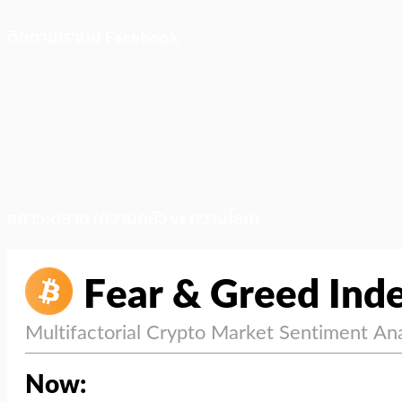
ติดตามเราบน Facebook
สภาวะตลาด (ความกลัว vs ความโลภ)