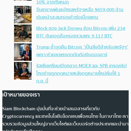
10% จากทั้งหมด
จีนเทขายพันธบัตรสหรัฐฯเหลือ $659,000 ล้าน
เดินหน้าสะสมทองคำต่อเนื่องแทน
Block ของ Jack Dorsey ช้อน Bitcoin เพิ่ม 234
BTC ดันยอดถือครองรวมแตะ 9,117 BTC
Trump ย้ำจุดยืน Bitcoin “เป็นสิ่งดีสำหรับสหรัฐฯ”
เพราะช่วยลดแรงกดดันต่อเงินดอลลาร์
รัสเซียเตรียมเปิดตลาด MOEX และ SPB เทรดคริป
โตอย่างถูกกฎหมายหลังกฎหมายใหม่เริ่มใช้ 1
ก.ย. นี้
เป้าหมายของเรา
Siam Blockchain มุ่งมั่นที่จะช่วยนำเสนอสารเกี่ยวกับ
Cryptocurrency และเทคโนโลยีบล็อกเชนเพื่อคนไทย ในภาษาไทย เรา
รวบรวมข้อมูลส่วนใหญ่จากเว็บไซต์และเว็บบอร์ดต่างประเทศและนำมา