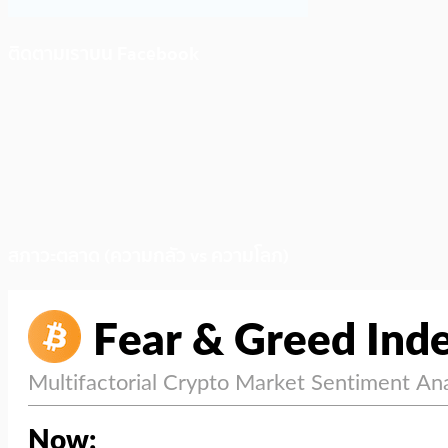
ติดตามเราบน Facebook
สภาวะตลาด (ความกลัว vs ความโลภ)