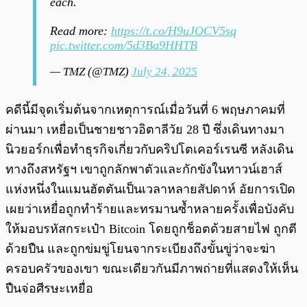
each.
Read more:
https://t.co/H9uJOCV5sq
pic.twitter.com/5d3Ba9HHTB
— TMZ (@TMZ)
July 24, 2025
คดีนี้มีจุดเริ่มต้นจากเหตุการณ์เมื่อวันที่ 6 พฤษภาคมที่
ผ่านมา เหยื่อเป็นชายชาวอิตาลีวัย 28 ปี ซึ่งเดินทางมา
นิวยอร์กเพื่อทำธุรกิจเกี่ยวกับคริปโตเคอร์เรนซี หลังเดิน
ทางถึงสหรัฐฯ เขาถูกลักพาตัวและกักขังในทาวน์เฮาส์
แห่งหนึ่งในแมนฮัตตันเป็นเวลาหลายสัปดาห์ อัยการเปิด
เผยว่าเหยื่อถูกทำร้ายและทรมานซ้ำหลายครั้งเพื่อบังคับ
ให้มอบรหัสกระเป๋า Bitcoin โดยถูกช็อตด้วยสายไฟ ถูกตี
ด้วยปืน และถูกข่มขู่โยนจากระเบียงถึงขั้นขู่ว่าจะฆ่า
ครอบครัวของเขา ขณะเดียวกันมีภาพถ่ายที่แสดงให้เห็น
ปืนจ่อศีรษะเหยื่อ