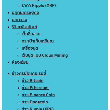
ราคา Ripple (XRP)
ปฏิทินเศรษฐกิจ
บทความ
รีวิวผลิตภัณฑ์
เว็บซื้อขาย
กระเป๋าเก็บเหรียญ
เครื่องขุด
เว็บขุดแบบ Cloud Mining
ห้องเรียน
ข่าวคริปโตเคอเรนซี่
ข่าว Bitcoin
ข่าว Ethereum
ข่าว Binance Coin
ข่าว Dogecoin
ข่าว Ripple (XRP)