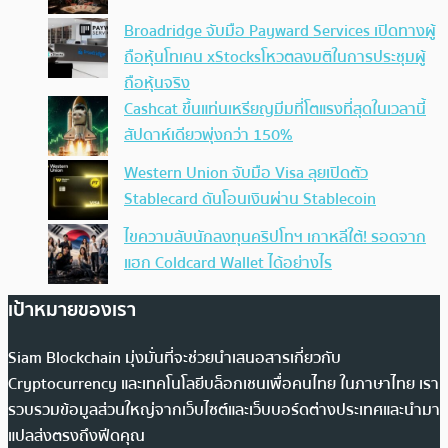
Broadridge จับมือ Payward Services เปิดทางผู้
ถือหุ้นโทเคน xStocksโหวตลงมติในการประชุมผู้
ถือหุ้นจริง
Cashcat ขึ้นแท่นเหรียญมีมที่โตแรงที่สุดในเวลานี้
สัปดาห์เดียวพุ่งกว่า 150%
Western Union จับมือ Visa ลุยเปิดตัว
Stablecard ดันโอนเงินผ่าน Stablecoin
ไขความลับนักลงทุนคริปโทฯ เกาหลีใต้! รอดจาก
แฮก Coldcard Wallet ได้อย่างไร
เป้าหมายของเรา
Siam Blockchain มุ่งมั่นที่จะช่วยนำเสนอสารเกี่ยวกับ
Cryptocurrency และเทคโนโลยีบล็อกเชนเพื่อคนไทย ในภาษาไทย เรา
รวบรวมข้อมูลส่วนใหญ่จากเว็บไซต์และเว็บบอร์ดต่างประเทศและนำมา
แปลส่งตรงถึงฟีดคุณ