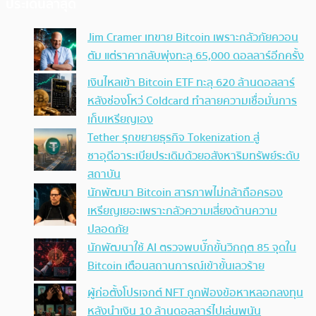
ประเด็นล่าสุด
Jim Cramer เทขาย Bitcoin เพราะกลัวภัยควอน
ตัม แต่ราคากลับพุ่งทะลุ 65,000 ดอลลาร์อีกครั้ง
เงินไหลเข้า Bitcoin ETF ทะลุ 620 ล้านดอลลาร์
หลังช่องโหว่ Coldcard ทำลายความเชื่อมั่นการ
เก็บเหรียญเอง
Tether รุกขยายธุรกิจ Tokenization สู่
ซาอุดีอาระเบียประเดิมด้วยอสังหาริมทรัพย์ระดับ
สถาบัน
นักพัฒนา Bitcoin สารภาพไม่กล้าถือครอง
เหรียญเยอะเพราะกลัวความเสี่ยงด้านความ
ปลอดภัย
นักพัฒนาใช้ AI ตรวจพบบั๊กขั้นวิกฤต 85 จุดใน
Bitcoin เตือนสถานการณ์เข้าขั้นเลวร้าย
ผู้ก่อตั้งโปรเจกต์ NFT ถูกฟ้องข้อหาหลอกลงทุน
หลังนำเงิน 10 ล้านดอลลาร์ไปเล่นพนัน