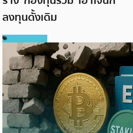
ร่าง ‘กองทุนรวม’ เอาใจนัก
ลงทุนดั้งเดิม
ข่าวคริปโตเคอเรนซี่