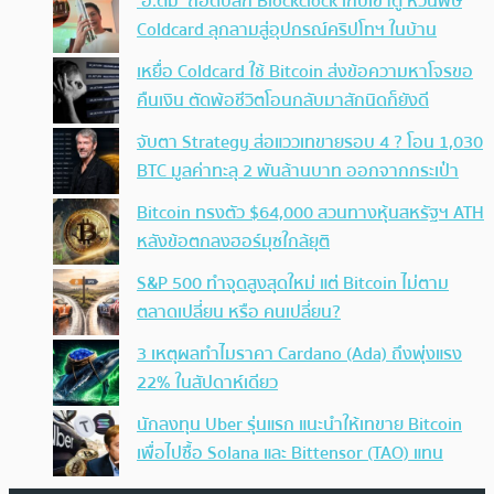
‘อ.ตั๊ม’ ถอดปลั้ก Blockclock เก็บเข้าตู้ หวั่นพิษ
Coldcard ลุกลามสู่อุปกรณ์คริปโทฯ ในบ้าน
เหยื่อ Coldcard ใช้ Bitcoin ส่งข้อความหาโจรขอ
คืนเงิน ตัดพ้อชีวิตโอนกลับมาสักนิดก็ยังดี
จับตา Strategy ส่อแววเทขายรอบ 4 ? โอน 1,030
BTC มูลค่าทะลุ 2 พันล้านบาท ออกจากกระเป๋า
Bitcoin ทรงตัว $64,000 สวนทางหุ้นสหรัฐฯ ATH
หลังข้อตกลงฮอร์มุซใกล้ยุติ
S&P 500 ทำจุดสูงสุดใหม่ แต่ Bitcoin ไม่ตาม
ตลาดเปลี่ยน หรือ คนเปลี่ยน?
3 เหตุผลทำไมราคา Cardano (Ada) ถึงพุ่งแรง
22% ในสัปดาห์เดียว
นักลงทุน Uber รุ่นแรก แนะนำให้เทขาย Bitcoin
เพื่อไปซื้อ Solana และ Bittensor (TAO) แทน