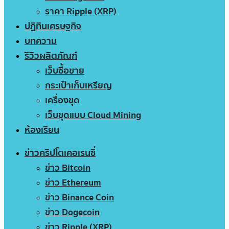
ราคา Ripple (XRP)
ปฏิทินเศรษฐกิจ
บทความ
รีวิวผลิตภัณฑ์
เว็บซื้อขาย
กระเป๋าเก็บเหรียญ
เครื่องขุด
เว็บขุดแบบ Cloud Mining
ห้องเรียน
ข่าวคริปโตเคอเรนซี่
ข่าว Bitcoin
ข่าว Ethereum
ข่าว Binance Coin
ข่าว Dogecoin
ข่าว Ripple (XRP)