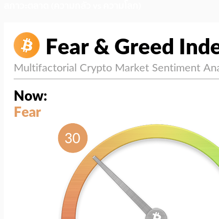
สภาวะตลาด (ความกลัว vs ความโลภ)