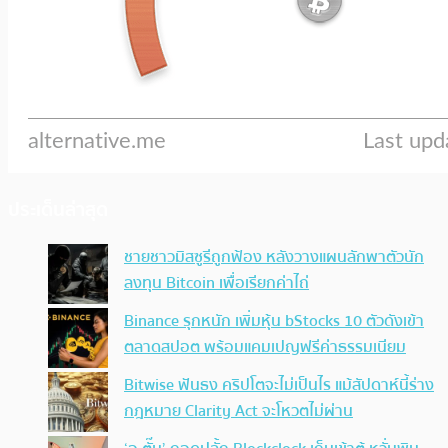
ประเด็นล่าสุด
ชายชาวมิสซูรีถูกฟ้อง หลังวางแผนลักพาตัวนัก
ลงทุน Bitcoin เพื่อเรียกค่าไถ่
Binance รุกหนัก เพิ่มหุ้น bStocks 10 ตัวดังเข้า
ตลาดสปอต พร้อมแคมเปญฟรีค่าธรรมเนียม
Bitwise ฟันธง คริปโตจะไม่เป็นไร แม้สัปดาห์นี้ร่าง
กฎหมาย Clarity Act จะโหวตไม่ผ่าน