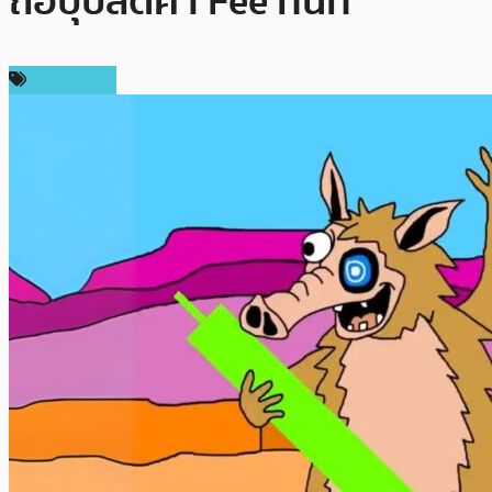
ถือปุ๊บลดค่า Fee ทันที
สปอนเซอร์