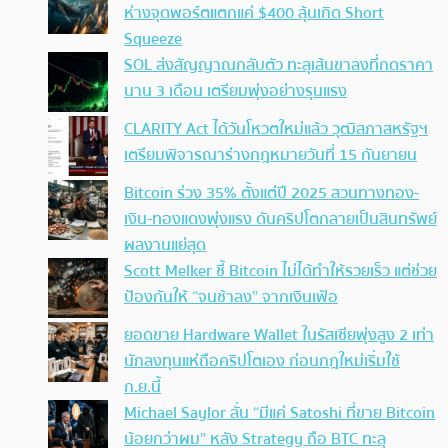
ห่างจุดพอร์ตแตกแค่ $400 ลุ้นเกิด Short
Squeeze
SOL ส่งสัญญาณกลับตัว ทะลุเส้นขาลงที่กดราคา
นาน 3 เดือน เตรียมพุ่งอย่างรุนแรง
CLARITY Act ได้วันโหวตใหม่แล้ว วุฒิสภาสหรัฐฯ
เตรียมพิจารณาร่างกฎหมายวันที่ 15 กันยายน
Bitcoin ร่วง 35% ตั้งแต่ปี 2025 สวนทางทอง-
เงิน-ทองแดงพุ่งแรง ดันคริปโตกลายเป็นสินทรัพย์
ผลงานแย่สุด
Scott Melker ชี้ Bitcoin ไม่ได้ทำให้รวยเร็ว แต่ช่วย
ป้องกันให้ “จนช้าลง” จากเงินเฟ้อ
ยอดขาย Hardware Wallet ในรัสเซียพุ่งสูง 2 เท่า
นักลงทุนแห่ถือคริปโตเอง ก่อนกฎใหม่เริ่มใช้
ก.ย.นี้
Michael Saylor ลั่น “มีแค่ Satoshi ที่ขาย Bitcoin
น้อยกว่าผม” หลัง Strategy ถือ BTC ทะลุ