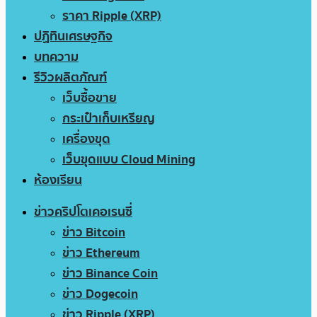
ราคา Ripple (XRP)
ปฏิทินเศรษฐกิจ
บทความ
รีวิวผลิตภัณฑ์
เว็บซื้อขาย
กระเป๋าเก็บเหรียญ
เครื่องขุด
เว็บขุดแบบ Cloud Mining
ห้องเรียน
ข่าวคริปโตเคอเรนซี่
ข่าว Bitcoin
ข่าว Ethereum
ข่าว Binance Coin
ข่าว Dogecoin
ข่าว Ripple (XRP)