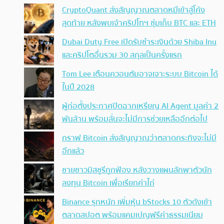
CryptoQuant ส่งสัญญาณตลาดหมีเข้าสู่โค้ง
สุดท้าย หลังพบเจ้าคริปโทฯ ซุ่มเก็บ BTC และ ETH
Dubai Duty Free เปิดรับชำระเงินด้วย Shiba Inu
และคริปโตอื่นรวม 30 สกุลเป็นครั้งแรก
Tom Lee เตือนควอนตัมอาจเจาะระบบ Bitcoin ได้
ในปี 2028
ผู้ก่อตั้งประกาศปิดฉากเหรียญ AI Agent มูลค่า 2
พันล้าน พร้อมลั่นจะไม่มีการช่วยเหลืออีกต่อไป
กราฟ Bitcoin ส่งสัญญาณว่าตลาดกระทิงจะไม่มี
อีกแล้ว
ชายชาวมิสซูรีถูกฟ้อง หลังวางแผนลักพาตัวนัก
ลงทุน Bitcoin เพื่อเรียกค่าไถ่
Binance รุกหนัก เพิ่มหุ้น bStocks 10 ตัวดังเข้า
ตลาดสปอต พร้อมแคมเปญฟรีค่าธรรมเนียม