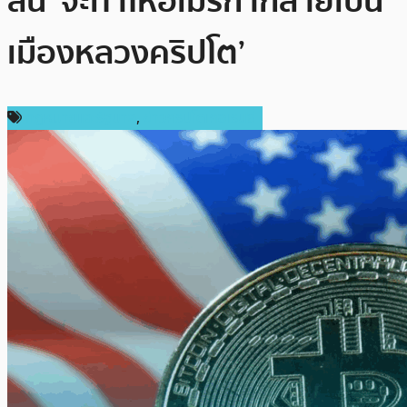
ลั่น ‘จะทำให้อเมริกากลายเป็น
เมืองหลวงคริปโต’
กฎหมายและรัฐบาล
,
ข่าวคริปโตเคอเรนซี่