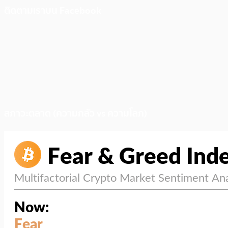
ติดตามเราบน Facebook
สภาวะตลาด (ความกลัว vs ความโลภ)