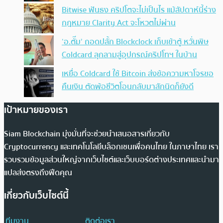
Bitwise ฟันธง คริปโตจะไม่เป็นไร แม้สัปดาห์นี้ร่าง
กฎหมาย Clarity Act จะโหวตไม่ผ่าน
‘อ.ตั๊ม’ ถอดปลั้ก Blockclock เก็บเข้าตู้ หวั่นพิษ
Coldcard ลุกลามสู่อุปกรณ์คริปโทฯ ในบ้าน
เหยื่อ Coldcard ใช้ Bitcoin ส่งข้อความหาโจรขอ
คืนเงิน ตัดพ้อชีวิตโอนกลับมาสักนิดก็ยังดี
เป้าหมายของเรา
Siam Blockchain มุ่งมั่นที่จะช่วยนำเสนอสารเกี่ยวกับ
Cryptocurrency และเทคโนโลยีบล็อกเชนเพื่อคนไทย ในภาษาไทย เรา
รวบรวมข้อมูลส่วนใหญ่จากเว็บไซต์และเว็บบอร์ดต่างประเทศและนำมา
แปลส่งตรงถึงฟีดคุณ
เกี่ยวกับเว็บไซต์นี้
ทีมงาน
ติดต่อเรา