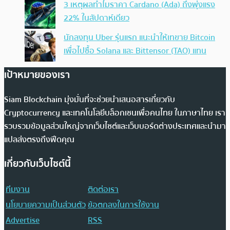
3 เหตุผลทำไมราคา Cardano (Ada) ถึงพุ่งแรง
22% ในสัปดาห์เดียว
นักลงทุน Uber รุ่นแรก แนะนำให้เทขาย Bitcoin
เพื่อไปซื้อ Solana และ Bittensor (TAO) แทน
เป้าหมายของเรา
Siam Blockchain มุ่งมั่นที่จะช่วยนำเสนอสารเกี่ยวกับ
Cryptocurrency และเทคโนโลยีบล็อกเชนเพื่อคนไทย ในภาษาไทย เรา
รวบรวมข้อมูลส่วนใหญ่จากเว็บไซต์และเว็บบอร์ดต่างประเทศและนำมา
แปลส่งตรงถึงฟีดคุณ
เกี่ยวกับเว็บไซต์นี้
ทีมงาน
ติดต่อเรา
นโยบายความเป็นส่วนตัว
ข้อตกลงในการใช้งาน
Advertise
RSS