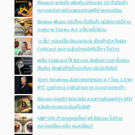
Binance รุกหนัก เพิ่มหุ้น bStocks 10 ตัวดังเข้า
ตลาดสปอต พร้อมแคมเปญฟรีค่าธรรมเนียม
Bitwise ฟันธง คริปโตจะไม่เป็นไร แม้สัปดาห์นี้ร่าง
กฎหมาย Clarity Act จะโหวตไม่ผ่าน
‘อ.ตั๊ม’ ถอดปลั้ก Blockclock เก็บเข้าตู้ หวั่นพิษ
Coldcard ลุกลามสู่อุปกรณ์คริปโทฯ ในบ้าน
เหยื่อ Coldcard ใช้ Bitcoin ส่งข้อความหาโจรขอ
คืนเงิน ตัดพ้อชีวิตโอนกลับมาสักนิดก็ยังดี
จับตา Strategy ส่อแววเทขายรอบ 4 ? โอน 1,030
BTC มูลค่าทะลุ 2 พันล้านบาท ออกจากกระเป๋า
Bitcoin ทรงตัว $64,000 สวนทางหุ้นสหรัฐฯ ATH
หลังข้อตกลงฮอร์มุซใกล้ยุติ
S&P 500 ทำจุดสูงสุดใหม่ แต่ Bitcoin ไม่ตาม
ตลาดเปลี่ยน หรือ คนเปลี่ยน?