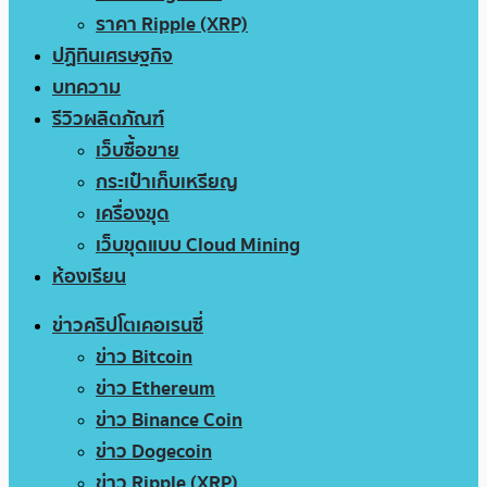
ราคา Ripple (XRP)
ปฏิทินเศรษฐกิจ
บทความ
รีวิวผลิตภัณฑ์
เว็บซื้อขาย
กระเป๋าเก็บเหรียญ
เครื่องขุด
เว็บขุดแบบ Cloud Mining
ห้องเรียน
ข่าวคริปโตเคอเรนซี่
ข่าว Bitcoin
ข่าว Ethereum
ข่าว Binance Coin
ข่าว Dogecoin
ข่าว Ripple (XRP)