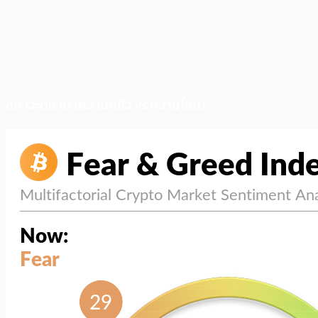
สภาวะตลาด (ความกลัว vs ความโลภ)