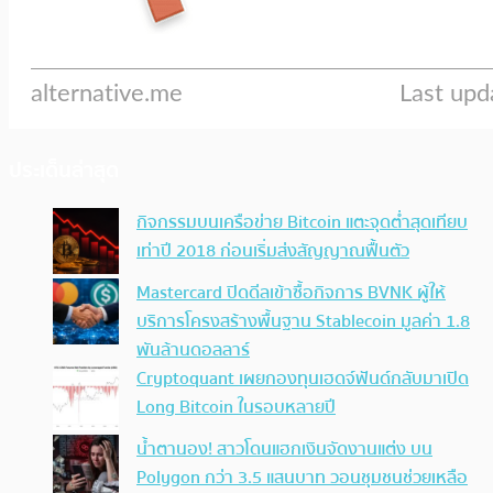
ประเด็นล่าสุด
กิจกรรมบนเครือข่าย Bitcoin แตะจุดต่ำสุดเทียบ
เท่าปี 2018 ก่อนเริ่มส่งสัญญาณฟื้นตัว
Mastercard ปิดดีลเข้าซื้อกิจการ BVNK ผู้ให้
บริการโครงสร้างพื้นฐาน Stablecoin มูลค่า 1.8
พันล้านดอลลาร์
Cryptoquant เผยกองทุนเฮดจ์ฟันด์กลับมาเปิด
Long Bitcoin ในรอบหลายปี
น้ำตานอง! สาวโดนแฮกเงินจัดงานแต่ง บน
Polygon กว่า 3.5 แสนบาท วอนชุมชนช่วยเหลือ