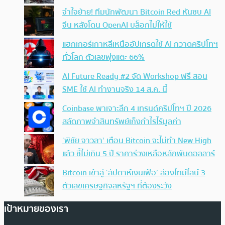
จำใจย้าย! ทีมนักพัฒนา Bitcoin Red หันซบ AI
จีน หลังโดน OpenAI บล็อกไม่ให้ใช้
แฮกเกอร์เกาหลีเหนืออัปเกรดใช้ AI กวาดคริปโทฯ
ทั่วโลก ตัวเลขพุ่งแตะ 66%
AI Future Ready #2 จัด Workshop ฟรี สอน
SME ใช้ AI ทำงานจริง 14 ส.ค. นี้
Coinbase พาเจาะลึก 4 เทรนด์คริปโทฯ ปี 2026
สลัดภาพจำสินทรัพย์เก็งกำไรไร้มูลค่า
‘พิชัย จาวลา’ เตือน Bitcoin จะไม่ทำ New High
แล้ว ชี้ไม่เกิน 5 ปี ราคาร่วงเหลือหลักพันดอลลาร์
Bitcoin เข้าสู่ ‘สัปดาห์เงินเฟ้อ’ ส่องไทม์ไลน์ 3
ตัวเลขเศรษฐกิจสหรัฐฯ ที่ต้องระวัง
เป้าหมายของเรา