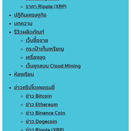
ราคา Ripple (XRP)
ปฏิทินเศรษฐกิจ
บทความ
รีวิวผลิตภัณฑ์
เว็บซื้อขาย
กระเป๋าเก็บเหรียญ
เครื่องขุด
เว็บขุดแบบ Cloud Mining
ห้องเรียน
ข่าวคริปโตเคอเรนซี่
ข่าว Bitcoin
ข่าว Ethereum
ข่าว Binance Coin
ข่าว Dogecoin
ข่าว Ripple (XRP)