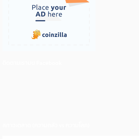
ติดตามเราบน Facebook
สภาวะตลาด (ความกลัว vs ความโลภ)