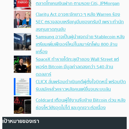
ตลาดโทเคนเงินฝาก ตามรอย Citi, JPMorgan
Clarity Act อาจชะงักยาว ๆ หลัง Warren ร้อง
SEC ตรวจสอบเหรียญมีมของทรัมป์ เพราะทำนัก
ลงทุนขาดทุนยับ
Samsung อาจเป็นผู้นำแจกจ่าย Stablecoin หลัง
เตรียมเพิ่มฟีเจอร์ใหม่ในสมาร์ทโฟน 800 ล้าน
เครื่อง
SpaceX ทำรายได้ทะลุเป้าของ Wall Street แต่
พอร์ต Bitcoin มีมูลค่าลดลงกว่า 540 ล้าน
ดอลลาร์
CLICX ลั่นพร้อมดำเนินคดีผู้ตั้งใจบิดหนี้ พร้อมปิด
รับสมัครชั่วคราวหลังคนแห่ยื่นจนระบบล้น
Coldcard เตือนผู้ใช้งานรีบย้าย Bitcoin ด่วน หลัง
ช่องโหว่ยังอุดไม่ได้ และถูกเจาะต่อเนื่อง
เป้าหมายของเรา