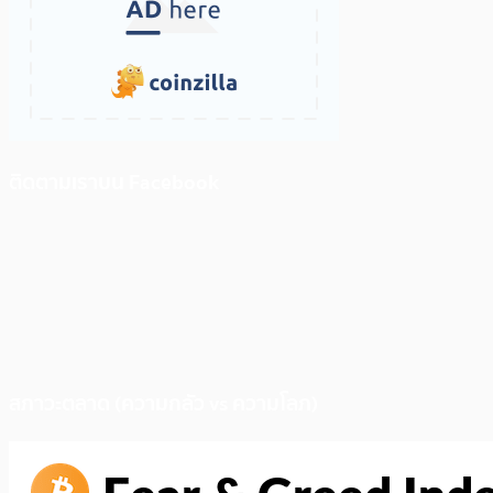
ติดตามเราบน Facebook
สภาวะตลาด (ความกลัว vs ความโลภ)