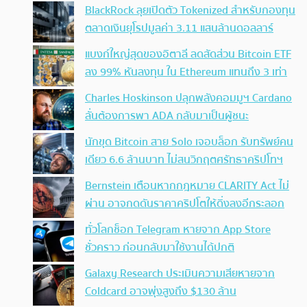
BlackRock ลุยเปิดตัว Tokenized สำหรับกองทุน
ตลาดเงินยุโรปมูลค่า 3.11 แสนล้านดอลลาร์
แบงก์ใหญ่สุดของอิตาลี ลดสัดส่วน Bitcoin ETF
ลง 99% หันลงทุน ใน Ethereum แทนถึง 3 เท่า
Charles Hoskinson ปลุกพลังคอมมูฯ Cardano
ลั่นต้องการพา ADA กลับมาเป็นผู้ชนะ
นักขุด Bitcoin สาย Solo เจอบล็อก รับทรัพย์คน
เดียว 6.6 ล้านบาท ไม่สนวิกฤตศรัทธาคริปโทฯ
Bernstein เตือนหากกฎหมาย CLARITY Act ไม่
ผ่าน อาจกดดันราคาคริปโตให้ดิ่งลงอีกระลอก
ทั่วโลกช็อก Telegram หายจาก App Store
ชั่วคราว ก่อนกลับมาใช้งานได้ปกติ
Galaxy Research ประเมินความเสียหายจาก
Coldcard อาจพุ่งสูงถึง $130 ล้าน