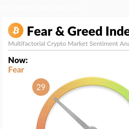
สภาวะตลาด (ความกลัว vs ความโลภ)