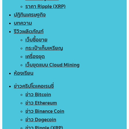
ราคา Ripple (XRP)
ปฏิทินเศรษฐกิจ
บทความ
รีวิวผลิตภัณฑ์
เว็บซื้อขาย
กระเป๋าเก็บเหรียญ
เครื่องขุด
เว็บขุดแบบ Cloud Mining
ห้องเรียน
ข่าวคริปโตเคอเรนซี่
ข่าว Bitcoin
ข่าว Ethereum
ข่าว Binance Coin
ข่าว Dogecoin
ข่าว Ripple (XRP)