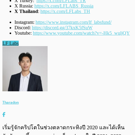
X Turkey:
https://x.com/LFLabs_TR
X Russia:
https://x.com/LFLABS_Russia
X Thailand
:
https://x.com/LFLabs_TH
Instagram:
https://www.instagram.com/lf_labsfund/
Discord:
https://discord.gg/37kxK5fSuW
Youtube:
https://www.youtube.com/watch?v=-Hk5_wuljQY
LF Labs
Tharadon
เริ่มรู้จักคริปโตในช่วงตลาดกระทิงปี 2020 และได้เห็น