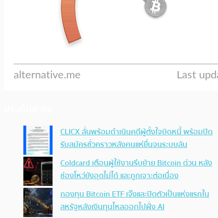
ประเด็นล่าสุด
CLICX ลั่นพร้อมดำเนินคดีผู้ตั้งใจบิดหนี้ พร้อมปิด
รับสมัครชั่วคราวหลังคนแห่ยื่นจนระบบล้น
Coldcard เตือนผู้ใช้งานรีบย้าย Bitcoin ด่วน หลัง
ช่องโหว่ยังอุดไม่ได้ และถูกเจาะต่อเนื่อง
กองทุน Bitcoin ETF เจ๊งและปิดตัวเป็นแห่งแรกใน
สหรัฐหลังเงินทุนไหลออกไปฝั่ง AI