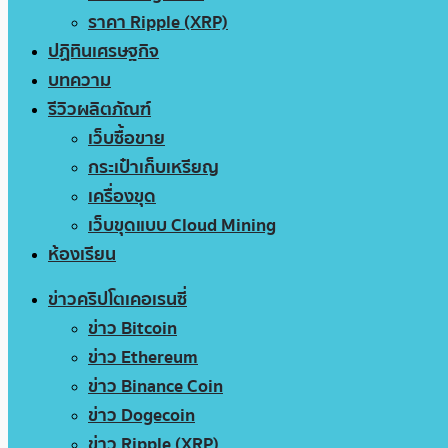
ราคา Ripple (XRP)
ปฏิทินเศรษฐกิจ
บทความ
รีวิวผลิตภัณฑ์
เว็บซื้อขาย
กระเป๋าเก็บเหรียญ
เครื่องขุด
เว็บขุดแบบ Cloud Mining
ห้องเรียน
ข่าวคริปโตเคอเรนซี่
ข่าว Bitcoin
ข่าว Ethereum
ข่าว Binance Coin
ข่าว Dogecoin
ข่าว Ripple (XRP)