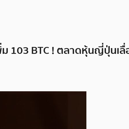
ิ่ม 103 BTC ! ตลาดหุ้นญี่ปุ่นเล