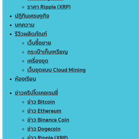
ราคา Ripple (XRP)
ปฏิทินเศรษฐกิจ
บทความ
รีวิวผลิตภัณฑ์
เว็บซื้อขาย
กระเป๋าเก็บเหรียญ
เครื่องขุด
เว็บขุดแบบ Cloud Mining
ห้องเรียน
ข่าวคริปโตเคอเรนซี่
ข่าว Bitcoin
ข่าว Ethereum
ข่าว Binance Coin
ข่าว Dogecoin
ข่าว Ripple (XRP)