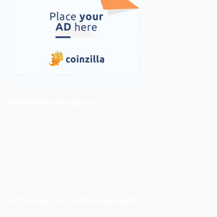
ติดตามเราบน Facebook
สภาวะตลาด (ความกลัว vs ความโลภ)