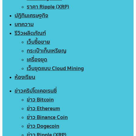
ราคา Ripple (XRP)
ปฏิทินเศรษฐกิจ
บทความ
รีวิวผลิตภัณฑ์
เว็บซื้อขาย
กระเป๋าเก็บเหรียญ
เครื่องขุด
เว็บขุดแบบ Cloud Mining
ห้องเรียน
ข่าวคริปโตเคอเรนซี่
ข่าว Bitcoin
ข่าว Ethereum
ข่าว Binance Coin
ข่าว Dogecoin
ข่าว Ripple (XRP)