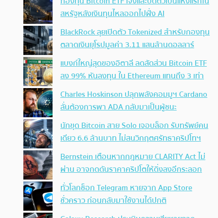
กองทุน Bitcoin ETF เจ๊งและปิดตัวเป็นแห่งแรกใน
สหรัฐหลังเงินทุนไหลออกไปฝั่ง AI
BlackRock ลุยเปิดตัว Tokenized สำหรับกองทุน
ตลาดเงินยุโรปมูลค่า 3.11 แสนล้านดอลลาร์
แบงก์ใหญ่สุดของอิตาลี ลดสัดส่วน Bitcoin ETF
ลง 99% หันลงทุน ใน Ethereum แทนถึง 3 เท่า
Charles Hoskinson ปลุกพลังคอมมูฯ Cardano
ลั่นต้องการพา ADA กลับมาเป็นผู้ชนะ
นักขุด Bitcoin สาย Solo เจอบล็อก รับทรัพย์คน
เดียว 6.6 ล้านบาท ไม่สนวิกฤตศรัทธาคริปโทฯ
Bernstein เตือนหากกฎหมาย CLARITY Act ไม่
ผ่าน อาจกดดันราคาคริปโตให้ดิ่งลงอีกระลอก
ทั่วโลกช็อก Telegram หายจาก App Store
ชั่วคราว ก่อนกลับมาใช้งานได้ปกติ