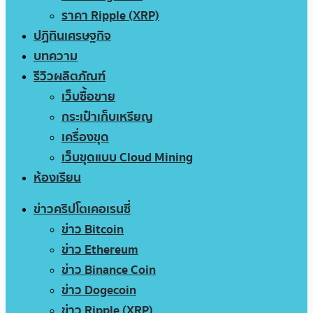
ราคา Ripple (XRP)
ปฏิทินเศรษฐกิจ
บทความ
รีวิวผลิตภัณฑ์
เว็บซื้อขาย
กระเป๋าเก็บเหรียญ
เครื่องขุด
เว็บขุดแบบ Cloud Mining
ห้องเรียน
ข่าวคริปโตเคอเรนซี่
ข่าว Bitcoin
ข่าว Ethereum
ข่าว Binance Coin
ข่าว Dogecoin
ข่าว Ripple (XRP)