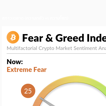
สภาวะตลาด (ความกลัว vs ความโลภ)