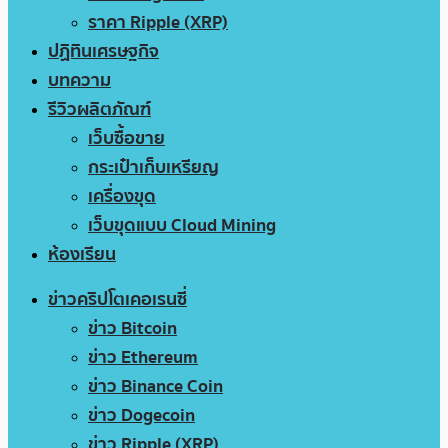
ราคา Ripple (XRP)
ปฏิทินเศรษฐกิจ
บทความ
รีวิวผลิตภัณฑ์
เว็บซื้อขาย
กระเป๋าเก็บเหรียญ
เครื่องขุด
เว็บขุดแบบ Cloud Mining
ห้องเรียน
ข่าวคริปโตเคอเรนซี่
ข่าว Bitcoin
ข่าว Ethereum
ข่าว Binance Coin
ข่าว Dogecoin
ข่าว Ripple (XRP)