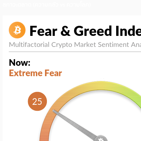
สภาวะตลาด (ความกลัว vs ความโลภ)