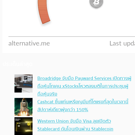
ประเด็นล่าสุด
Broadridge จับมือ Payward Services เปิดทางผู้
ถือหุ้นโทเคน xStocksโหวตลงมติในการประชุมผู้
ถือหุ้นจริง
Cashcat ขึ้นแท่นเหรียญมีมที่โตแรงที่สุดในเวลานี้
สัปดาห์เดียวพุ่งกว่า 150%
Western Union จับมือ Visa ลุยเปิดตัว
Stablecard ดันโอนเงินผ่าน Stablecoin