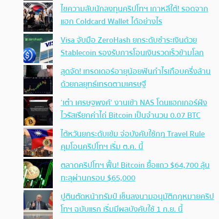
ไขความลับนักลงทุนคริปโทฯ เกาหลีใต้! รอดจาก
แฮก Coldcard Wallet ได้อย่างไร
Visa จับมือ ZeroHash ยกระดับชำระเงินด้วย
Stablecoin รองรับการโอนเงินรวดเร็วข้ามโลก
สุดจัด! เทรดเดอร์อายุน้อยฟันกำไรเกือบครึ่งล้าน
ด้วยกลยุทธ์เทรดตามเศรษฐี
‘เต๋า เศรษฐพงศ์’ งานเข้า NAS โดนแฮกเกอร์ฝัง
ไวรัสเรียกค่าไถ่ Bitcoin เป็นจำนวน 0.07 BTC
ไต้หวันยกระดับเข้ม จ่อบังคับใช้กฏ Travel Rule
คุมโอนคริปโทฯ เริ่ม ต.ค. นี้
ตลาดคริปโทฯ ฟื้น! Bitcoin ยื้อแถว $64,700 ลุ้น
ทะลุผ่านกรอบ $65,000
ปูตินตัดหน้าทรัมป์ เซ็นลงนามอนุมัติกฎหมายคริป
โทฯ ฉบับแรก เริ่มมีผลบังคับใช้ 1 ก.ย. นี้